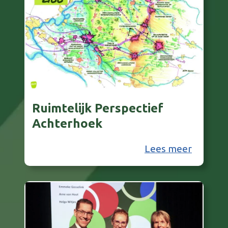
Ruimtelijk Perspectief
Achterhoek
R
Lees meer
u
i
m
t
e