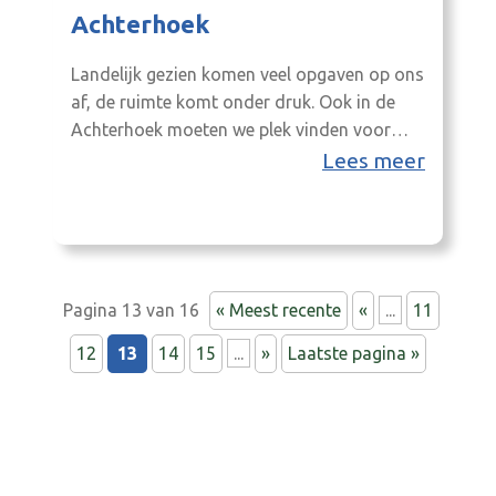
Achterhoek
Landelijk gezien komen veel opgaven op ons
af, de ruimte komt onder druk. Ook in de
Achterhoek moeten we plek vinden voor
voldoende woningen én de energietransitie
Lees meer
waarbij we water en natuur herstellen en
landbouw duurzamer maken. Bovendien de
leefbaarheid van onze regio behouden.
Daarvoor werken we aan een Ruimtelijk
Perspectief Achterhoek. Zodat we het…
Pagina 13 van 16
« Meest recente
«
...
11
12
13
14
15
...
»
Laatste pagina »