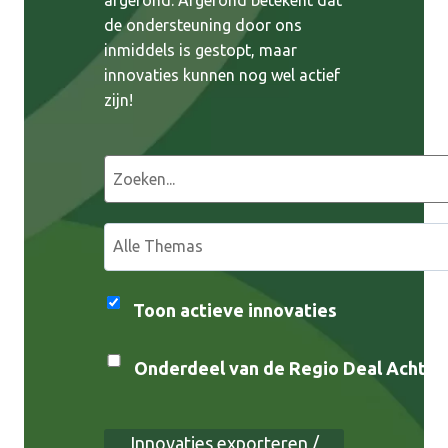
de ondersteuning door ons
inmiddels is gestopt, maar
innovaties kunnen nog wel actief
zijn!
Z
o
e
S
k
e
e
l
n
e
Toon actieve innovaties
c
t
Onderdeel van de Regio Deal Achterh
e
e
r
Innovaties exporteren /