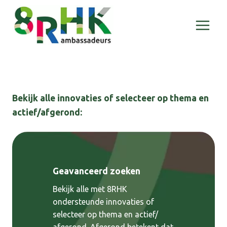
Doorgaan
naar
inhoud
Bekijk alle innovaties of selecteer op thema en
actief/afgerond:
Geavanceerd zoeken
Bekijk alle met 8RHK
ondersteunde innovaties of
selecteer op thema en actief/
afgerond. Afgerond betekent dat