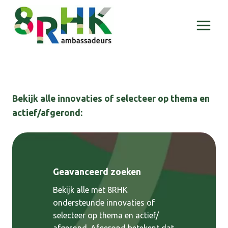
Doorgaan
naar
inhoud
Bekijk alle innovaties of selecteer op thema en
actief/afgerond:
Geavanceerd zoeken
Bekijk alle met 8RHK
ondersteunde innovaties of
selecteer op thema en actief/
afgerond. Afgerond betekent dat