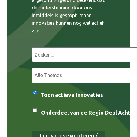
de ondersteuning door ons
inmiddels is gestopt, maar
innovaties kunnen nog wel actief
zijn!
Z
o
e
S
k
e
e
l
n
e
Toon actieve innovaties
c
t
Onderdeel van de Regio Deal Achterh
e
e
r
Innovaties exporteren /