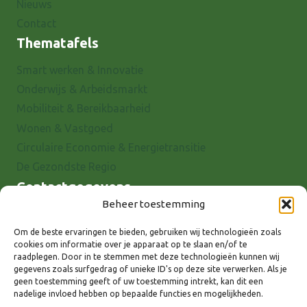
Nieuws
Contact
Thematafels
Smart werken & Innovatie
Onderwijs & Arbeidsmarkt
Mobiliteit & Bereikbaarheid
Wonen & Vastgoed
Circulaire Economie & Energietransitie
De Gezondste Regio
Contactgegevens
Beheer toestemming
Raadhuisstraat 25
7001 EX Doetinchem
Om de beste ervaringen te bieden, gebruiken wij technologieën zoals
cookies om informatie over je apparaat op te slaan en/of te
E-mail: info@8rhk.nl
raadplegen. Door in te stemmen met deze technologieën kunnen wij
Telefoonnummers
gegevens zoals surfgedrag of unieke ID's op deze site verwerken. Als je
geen toestemming geeft of uw toestemming intrekt, kan dit een
Privacyverklaring
nadelige invloed hebben op bepaalde functies en mogelijkheden.