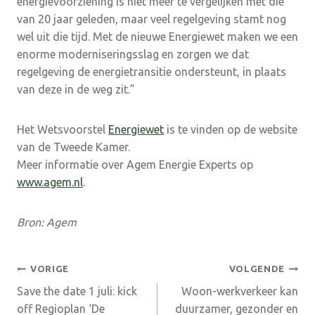
energievoorziening is niet meer te vergelijken met die
van 20 jaar geleden, maar veel regelgeving stamt nog
wel uit die tijd. Met de nieuwe Energiewet maken we een
enorme moderniseringsslag en zorgen we dat
regelgeving de energietransitie ondersteunt, in plaats
van deze in de weg zit.”
Het Wetsvoorstel
Energiewet
is te vinden op de website
van de Tweede Kamer.
Meer informatie over Agem Energie Experts op
www.agem.nl
.
Bron: Agem
Bericht
VORIGE
VOLGENDE
Save the date 1 juli: kick
Woon-werkverkeer kan
navigatie
off Regioplan ‘De
duurzamer, gezonder en