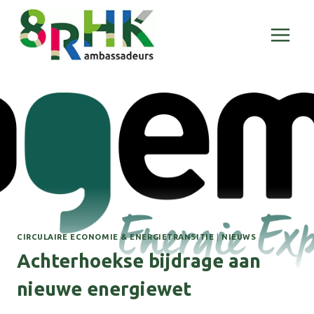
Doorgaan
naar
inhoud
CIRCULAIRE ECONOMIE & ENERGIETRANSITIE
|
NIEUWS
Achterhoekse bijdrage aan
nieuwe energiewet