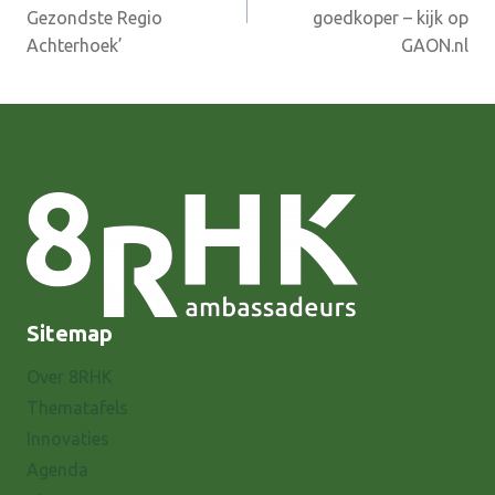
Gezondste Regio
goedkoper – kijk op
Achterhoek’
GAON.nl
Sitemap
Over 8RHK
Thematafels
Innovaties
Agenda