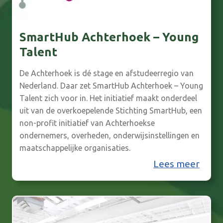
c
o
s
SmartHub Achterhoek – Young
y
Talent
s
De Achterhoek is dé stage en afstudeerregio van
t
Nederland. Daar zet SmartHub Achterhoek – Young
e
Talent zich voor in. Het initiatief maakt onderdeel
e
uit van de overkoepelende Stichting SmartHub, een
m
non-profit initiatief van Achterhoekse
ondernemers, overheden, onderwijsinstellingen en
A
maatschappelijke organisaties.
c
S
Lees meer
h
m
t
a
e
r
r
t