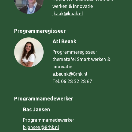
werken & Innovatie
o
jkaak@kaak.nl
e
d
Programmaregisseur
e
Ati Beunk
r
Programmaregisseur
z
thematafel Smart werken &
e
Innovatie
v
a.beunk@8rhk.nl
e
Tel. 06 28 52 28 67
n
Programmamedewerker
Bas Jansen
Programmamedewerker
b.jansen@8rhk.nl