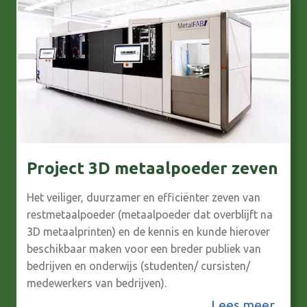
h
H
o
u
e
b
k
A
2
c
0
h
2
t
2
e
Project 3D metaalpoeder zeven
-
r
2
Het veiliger, duurzamer en efficiënter zeven van
h
0
restmetaalpoeder (metaalpoeder dat overblijft na
o
2
3D metaalprinten) en de kennis en kunde hierover
e
beschikbaar maken voor een breder publiek van
5
k
bedrijven en onderwijs (studenten/ cursisten/
medewerkers van bedrijven).
–
P
Lees meer