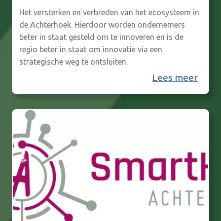
Het versterken en verbreden van het ecosysteem in
de Achterhoek. Hierdoor worden ondernemers
beter in staat gesteld om te innoveren en is de
regio beter in staat om innovatie via een
strategische weg te ontsluiten.
U
Lees meer
i
t
b
o
u
w
e
n
e