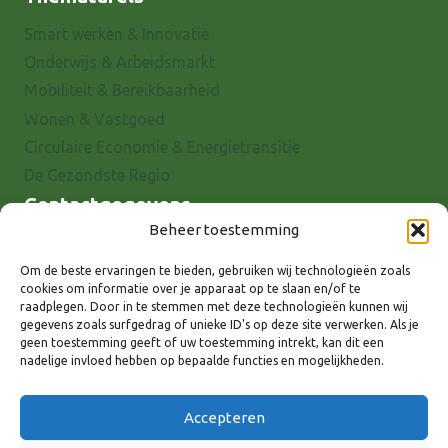
Smart werken & Innovatie
Onderwijs & Arbeidsmarkt
Mobiliteit & Bereikbaarheid
Wonen & Vastgoed
Circulaire Economie & Energietransitie
De Gezondste Regio
Contactgegevens
Beheer toestemming
Raadhuisstraat 25
7001 EX Doetinchem
Om de beste ervaringen te bieden, gebruiken wij technologieën zoals
cookies om informatie over je apparaat op te slaan en/of te
E-mail: info@8rhk.nl
raadplegen. Door in te stemmen met deze technologieën kunnen wij
Telefoonnummers
gegevens zoals surfgedrag of unieke ID's op deze site verwerken. Als je
geen toestemming geeft of uw toestemming intrekt, kan dit een
Privacyverklaring
nadelige invloed hebben op bepaalde functies en mogelijkheden.
Cookieverklaring
Disclaimer
Accepteren