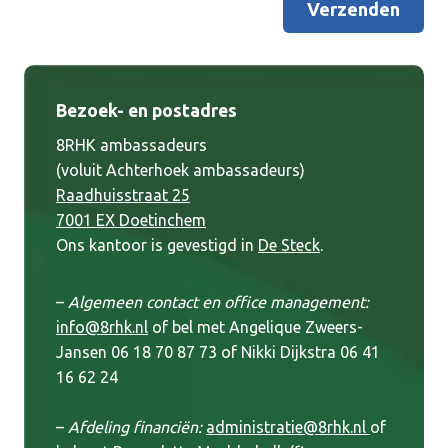
Verzenden
Bezoek- en postadres
8RHK ambassadeurs
(voluit Achterhoek ambassadeurs)
Raadhuisstraat 25
7001 EX Doetinchem
Ons kantoor is gevestigd in
De Steck
.
–
Algemeen contact en office management:
info@8rhk.nl
of bel met Angelique Zweers-
Jansen 06 18 70 87 73 of Nikki Dijkstra 06 41
16 62 24
–
Afdeling financiën:
administratie@8rhk.nl
of