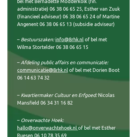
bel met Bernadette Modderkolk (fin.
administratie) 06 38 06 65 25, Esther van Zuuk
(financieel adviseur) 06 38 06 65 24 of Martine
Angenent 06 38 06 65 13 (subsidie adviseur)
–
Bestuurszaken:
info@8rhk.nl
of bel met
Wilma Stortelder 06 38 06 65 15
–
Afdeling public affairs en communicatie:
communicatie@8rhk.nl
of bel met Dorien Boot
06 14 63 74 32
–
Kwartiermaker Cultuur en Erfgoed:
Nicolas
Mansfield 06 34 31 16 82
–
Onverwachte Hoek:
hallo@onverwachtehoek.nl
of bel met Esther
Ruesen 06 10 78 35 69