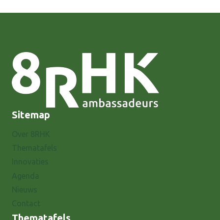
Sitemap
Over 8RHK
Thematafels
Innovaties
Agenda
Nieuws
Contact
Thematafels