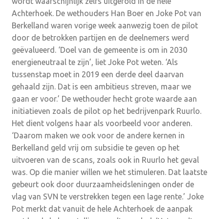
wordt waarschijnlijk zelfs uitgerold in de hele
Achterhoek. De wethouders Han Boer en Joke Pot van
Berkelland waren vorige week aanwezig toen de pilot
door de betrokken partijen en de deelnemers werd
geëvalueerd. ‘Doel van de gemeente is om in 2030
energieneutraal te zijn’, liet Joke Pot weten. ‘Als
tussenstap moet in 2019 een derde deel daarvan
gehaald zijn. Dat is een ambitieus streven, maar we
gaan er voor.’ De wethouder hecht grote waarde aan
initiatieven zoals de pilot op het bedrijvenpark Ruurlo.
Het dient volgens haar als voorbeeld voor anderen.
‘Daarom maken we ook voor de andere kernen in
Berkelland geld vrij om subsidie te geven op het
uitvoeren van de scans, zoals ook in Ruurlo het geval
was. Op die manier willen we het stimuleren. Dat laatste
gebeurt ook door duurzaamheidsleningen onder de
vlag van SVN te verstrekken tegen een lage rente.’ Joke
Pot merkt dat vanuit de hele Achterhoek de aanpak