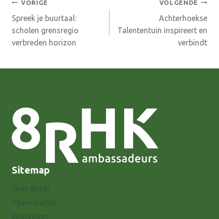
Bericht
VORIGE
VOLGENDE
Spreek je buurtaal:
Achterhoekse
navigatie
scholen grensregio
Talententuin inspireert en
verbreden horizon
verbindt
Sitemap
Over 8RHK
Thematafels
Innovaties