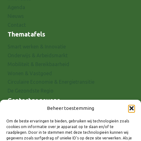
Agenda
Nieuws
Contact
Thematafels
Smart werken & Innovatie
Onderwijs & Arbeidsmarkt
Mobiliteit & Bereikbaarheid
Wonen & Vastgoed
Circulaire Economie & Energietransitie
De Gezondste Regio
Contactgegevens
Beheer toestemming
Raadhuisstraat 25
7001 EX Doetinchem
Om de beste ervaringen te bieden, gebruiken wij technologieën zoals
cookies om informatie over je apparaat op te slaan en/of te
E-mail: info@8rhk.nl
raadplegen. Door in te stemmen met deze technologieën kunnen wij
Telefoonnummers
gegevens zoals surfgedrag of unieke ID's op deze site verwerken. Als je