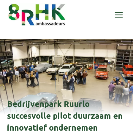
Doorgaan
naar
inhoud
Bedrijvenpark Ruurlo
succesvolle pilot duurzaam en
innovatief ondernemen