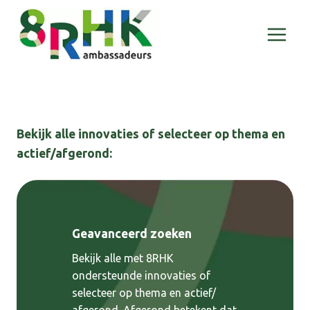
Doorgaan
naar
inhoud
Bekijk alle innovaties of selecteer op thema en
actief/afgerond:
Geavanceerd zoeken
Bekijk alle met 8RHK
ondersteunde innovaties of
selecteer op thema en actief/
afgerond. Afgerond betekent dat