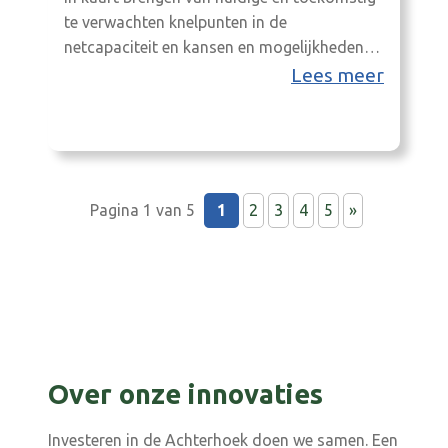
te verwachten knelpunten in de
netcapaciteit en kansen en mogelijkheden
om de beschikbare netcapaciteit beter te
Lees meer
benutten en op kansrijke locaties
(bedrijvenparken) aan de slag met bedrijven
met impact op netbalancering.
Pagina 1 van 5
1
2
3
4
5
»
Over onze innovaties
Investeren in de Achterhoek doen we samen. Een