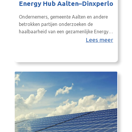
Energy Hub Aalten–Dinxperlo
Ondernemers, gemeente Aalten en andere
betrokken partijen onderzoeken de
haalbaarheid van een gezamenlijke Energy
Hub voor de bedrijventerreinen ’t Broek in
Lees meer
Aalten en ’t Hietveld/De Rietstap in
Dinxperlo. Doel is te komen tot één
inclusieve energiecoöperatie die beide
bedrijfsclusters kan bedienen. Daarbij wordt
ook verkend of omliggende bedrijven,
waaronder agrarische bedrijven, en
maatschappelijke organisaties kunnen…