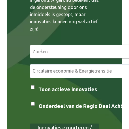
de ondersteuning door ons
inmiddels is gestopt, maar
innovaties kunnen nog wel actief
zijn!
Z
o
e
S
k
e
e
l
n
e
Toon actieve innovaties
c
t
Onderdeel van de Regio Deal Achterh
e
e
r
Innovaties exporteren /