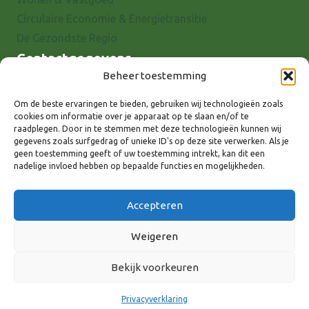
Circulaire Economie & Energietransitie
De Gezondste Regio
Contactgegevens
Beheer toestemming
Raadhuisstraat 25
7001 EX Doetinchem
Om de beste ervaringen te bieden, gebruiken wij technologieën zoals
cookies om informatie over je apparaat op te slaan en/of te
E-mail: info@8rhk.nl
raadplegen. Door in te stemmen met deze technologieën kunnen wij
Telefoonnummers
gegevens zoals surfgedrag of unieke ID's op deze site verwerken. Als je
geen toestemming geeft of uw toestemming intrekt, kan dit een
Privacyverklaring
nadelige invloed hebben op bepaalde functies en mogelijkheden.
Cookieverklaring
Disclaimer
Accepteren
Weigeren
Bekijk voorkeuren
Volg ons via:
Privacyverklaring