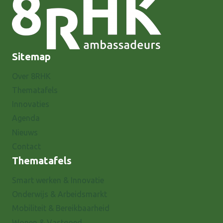
Sitemap
Over 8RHK
Thematafels
Innovaties
Agenda
Nieuws
Contact
Thematafels
Smart werken & Innovatie
Onderwijs & Arbeidsmarkt
Mobiliteit & Bereikbaarheid
Wonen & Vastgoed