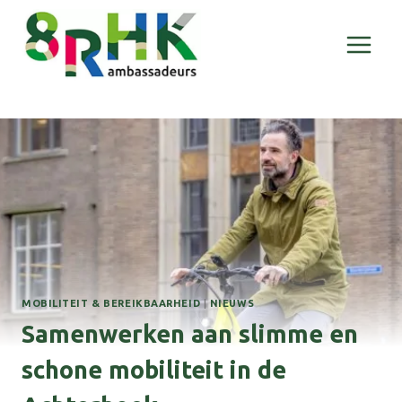
Doorgaan
naar
inhoud
MOBILITEIT & BEREIKBAARHEID
|
NIEUWS
Samenwerken aan slimme en
schone mobiliteit in de