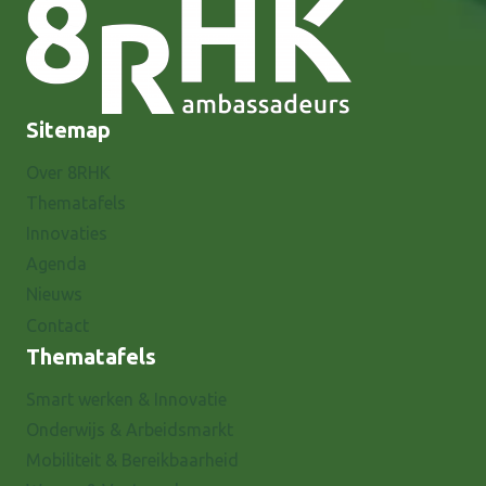
Sitemap
Over 8RHK
Thematafels
Innovaties
Agenda
Nieuws
Contact
Thematafels
Smart werken & Innovatie
Onderwijs & Arbeidsmarkt
Mobiliteit & Bereikbaarheid