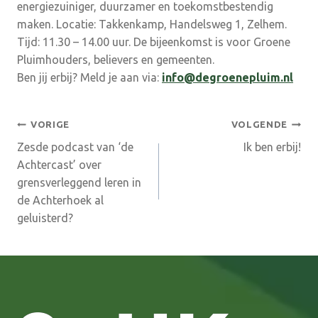
energiezuiniger, duurzamer en toekomstbestendig
maken. Locatie: Takkenkamp, Handelsweg 1, Zelhem.
Tijd: 11.30 – 14.00 uur. De bijeenkomst is voor Groene
Pluimhouders, believers en gemeenten.
Ben jij erbij? Meld je aan via:
info@degroenepluim.nl
Bericht
VORIGE
VOLGENDE
Zesde podcast van ‘de
Ik ben erbij!
navigatie
Achtercast’ over
grensverleggend leren in
de Achterhoek al
geluisterd?