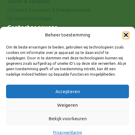
Wonen & Vastgoed
Circulaire Economie & Energietransitie
De Gezondste Regio
Contactgegevens
Beheer toestemming
Raadhuisstraat 25
7001 EX Doetinchem
Om de beste ervaringen te bieden, gebruiken wij technologieën zoals
cookies om informatie over je apparaat op te slaan en/of te
E-mail: info@8rhk.nl
raadplegen. Door in te stemmen met deze technologieën kunnen wij
Telefoonnummers
gegevens zoals surfgedrag of unieke ID's op deze site verwerken. Als je
geen toestemming geeft of uw toestemming intrekt, kan dit een
Privacyverklaring
nadelige invloed hebben op bepaalde functies en mogelijkheden.
Cookieverklaring
Disclaimer
Accepteren
Weigeren
Bekijk voorkeuren
Volg ons via:
Privacyverklaring