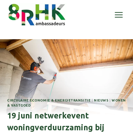
Doorgaan
naar
inhoud
CIRCULAIRE ECONOMIE & ENERGIETRANSITIE
|
NIEUWS
|
WONEN
& VASTGOED
19 juni netwerkevent
woningverduurzaming bij