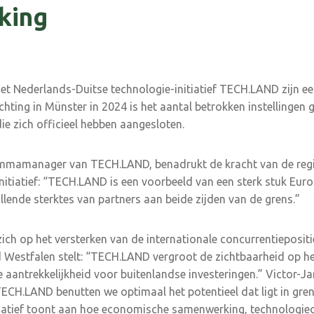
king
et Nederlands-Duitse technologie-initiatief TECH.LAND zijn ee
hting in Münster in 2024 is het aantal betrokken instellingen 
ie zich officieel hebben aangesloten.
mmamanager van TECH.LAND, benadrukt de kracht van de regi
nitiatief: “TECH.LAND is een voorbeeld van een sterk stuk Euro
illende sterktes van partners aan beide zijden van de grens.”
ch op het versterken van de internationale concurrentiepositie 
 Westfalen stelt: “TECH.LAND vergroot de zichtbaarheid op het
aantrekkelijkheid voor buitenlandse investeringen.” Victor-J
ECH.LAND benutten we optimaal het potentieel dat ligt in gre
tiatief toont aan hoe economische samenwerking, technologie