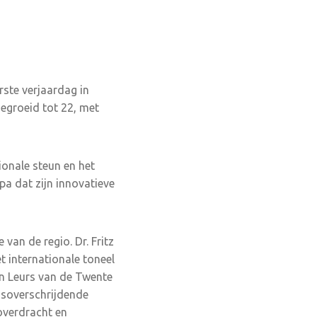
rste verjaardag in
gegroeid tot 22, met
onale steun en het
pa dat zijn innovatieve
van de regio. Dr. Fritz
 internationale toneel
an Leurs van de Twente
nsoverschrijdende
overdracht en