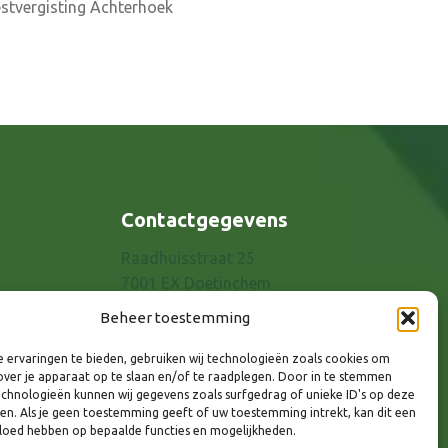
tvergisting Achterhoek
Contactgegevens
Raadhuisstraat 25
7001 EX Doetinchem
E-mail: info@8rhk.nl
Beheer toestemming
Telefoonnummers
 ervaringen te bieden, gebruiken wij technologieën zoals cookies om
Privacyverklaring
over je apparaat op te slaan en/of te raadplegen. Door in te stemmen
Cookieverklaring
chnologieën kunnen wij gegevens zoals surfgedrag of unieke ID's op deze
ken. Als je geen toestemming geeft of uw toestemming intrekt, kan dit een
Disclaimer
vloed hebben op bepaalde functies en mogelijkheden.