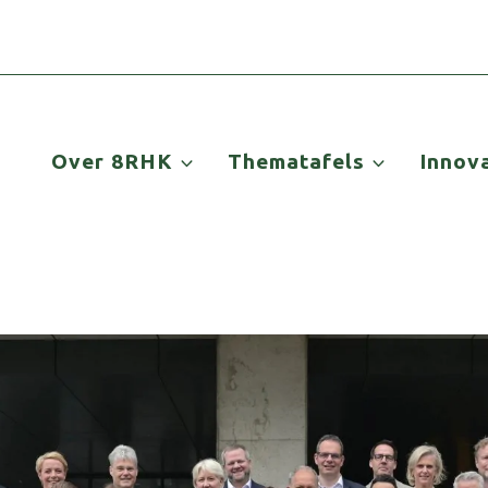
Over 8RHK
Thematafels
Innov