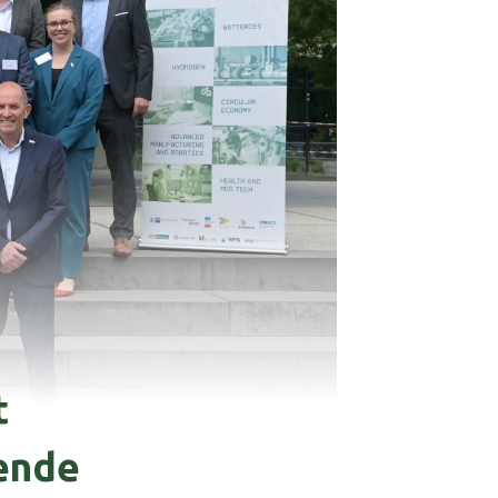
t
dende