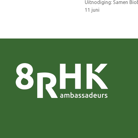
Uitnodiging: Samen Bi
navigatie
11 juni