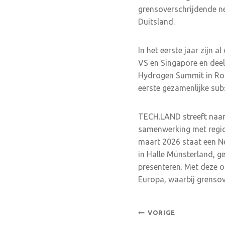
grensoverschrijdende n
Duitsland.
In het eerste jaar zijn 
VS en Singapore en dee
Hydrogen Summit in Rot
eerste gezamenlijke sub
TECH.LAND streeft naar 
samenwerking met regio
maart 2026 staat een N
in Halle Münsterland, 
presenteren. Met deze 
Europa, waarbij grensov
Bericht
VORIGE