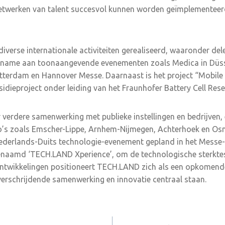
etwerken van talent succesvol kunnen worden geïmplementeer
al diverse internationale activiteiten gerealiseerd, waaronder d
lname aan toonaangevende evenementen zoals Medica in Düss
terdam en Hannover Messe. Daarnaast is het project “Mobile A
sidieproject onder leiding van het Fraunhofer Battery Cell Rese
verdere samenwerking met publieke instellingen en bedrijven, 
’s zoals Emscher-Lippe, Arnhem-Nijmegen, Achterhoek en Os
ederlands-Duits technologie-evenement gepland in het Mess
genaamd ‘TECH.LAND Xperience’, om de technologische sterktes
ontwikkelingen positioneert TECH.LAND zich als een opkomend
erschrijdende samenwerking en innovatie centraal staan.