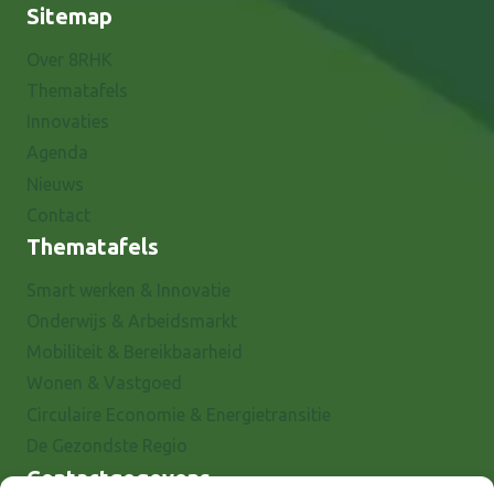
Sitemap
Over 8RHK
Thematafels
Innovaties
Agenda
Nieuws
Contact
Thematafels
Smart werken & Innovatie
Onderwijs & Arbeidsmarkt
Mobiliteit & Bereikbaarheid
Wonen & Vastgoed
Circulaire Economie & Energietransitie
De Gezondste Regio
Contactgegevens