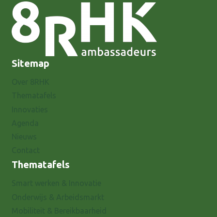
Sitemap
Over 8RHK
Thematafels
Innovaties
Agenda
Nieuws
Contact
Thematafels
Smart werken & Innovatie
Onderwijs & Arbeidsmarkt
Mobiliteit & Bereikbaarheid