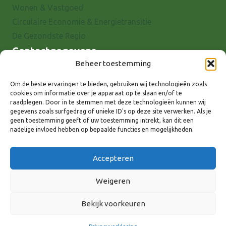
Wonen & Vastgoed
Circulaire Economie & Energietransitie
De Gezondste Regio
Contactgegevens
Beheer toestemming
Raadhuisstraat 25
7001 EX Doetinchem
Om de beste ervaringen te bieden, gebruiken wij technologieën zoals
cookies om informatie over je apparaat op te slaan en/of te
E-mail: info@8rhk.nl
raadplegen. Door in te stemmen met deze technologieën kunnen wij
Telefoonnummers
gegevens zoals surfgedrag of unieke ID's op deze site verwerken. Als je
geen toestemming geeft of uw toestemming intrekt, kan dit een
Privacyverklaring
nadelige invloed hebben op bepaalde functies en mogelijkheden.
Cookieverklaring
Disclaimer
Accepteren
Weigeren
Bekijk voorkeuren
Volg ons via: