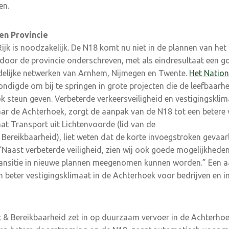
en.
 en Provincie
Rijk is noodzakelijk. De N18 komt nu niet in de plannen van het
oor de provincie onderschreven, met als eindresultaat een go
delijke netwerken van Arnhem, Nijmegen en Twente.
Het Nation
ndigde om bij te springen in grote projecten die de leefbaar
k steun geven. Verbeterde verkeersveiligheid en vestigingsklim
r de Achterhoek, zorgt de aanpak van de N18 tot een betere v
t Transport uit Lichtenvoorde (lid van de
Bereikbaarheid), liet weten dat de korte invoegstroken gevaarl
 “Naast verbeterde veiligheid, zien wij ook goede mogelijkhede
ansitie in nieuwe plannen meegenomen kunnen worden.” Een 
 beter vestigingsklimaat in de Achterhoek voor bedrijven en i
t & Bereikbaarheid zet in op duurzaam vervoer in de Achterho