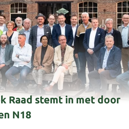
k Raad stemt in met door
en N18