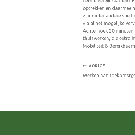
betere bereikbaarheid.
optrekken en daarmee m
zijn onder andere snelfi
via al het mogelijke ver
Achterhoek 20 minuten d
thuiswerken, die extra 
Mobiliteit & Bereikbaarh
Bericht
VORIGE
Werken aan toekomstge
navigatie