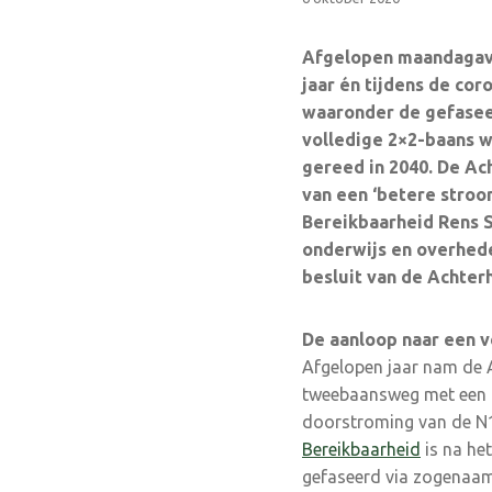
Afgelopen maandagavo
jaar én tijdens de co
waaronder de gefasee
volledige 2×2-baans 
gereed in 2040. De A
van een ‘betere
stroo
Bereikbaarheid
Rens S
onderwijs en overhed
besluit van de Achter
De aanloop naar een v
Afgelopen jaar nam de 
tweebaansweg met een m
doorstroming van de N18
Bereikbaarheid
is na he
gefaseerd via zogenaam