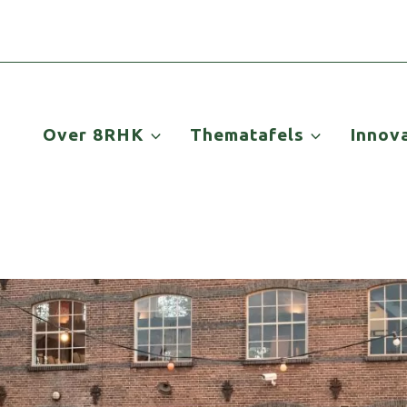
Over 8RHK
Thematafels
Innov