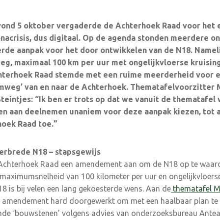
nd 5 oktober vergaderde de Achterhoek Raad voor het 
ronacrisis, dus digitaal. Op de agenda stonden meerdere
on
rde aanpak voor het door ontwikkelen van de N18.
Nameli
weg, maximaal 100 km per uur met
ongelijkvloerse kruisin
chterhoek Raad
stemde met een ruime meerderheid voor e
mweg’ van en naar de Achterhoek. Thematafelvoorzitter M
teintjes: “Ik ben er trots op dat we vanuit de thematafel 
en aan deelnemen unaniem voor deze aanpak kiezen, tot 
hoek Raad toe.”
erbrede N18 – stapsgewijs
Achterhoek Raad een amendement aan om de N18 op te waarde
aximumsnelheid van 100 kilometer per uur en ongelijkvloerse 
 is bij velen een lang gekoesterde wens. Aan de
thematafel Mo
t amendement hard doorgewerkt om met een haalbaar plan te
de ‘bouwstenen’ volgens advies van onderzoeksbureau Antea,