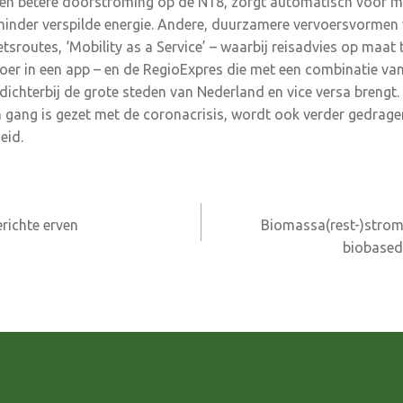
 Een betere doorstroming op de N18, zorgt automatisch voor m
inder verspilde energie. Andere, duurzamere vervoersvormen 
etsroutes, ‘Mobility as a Service’ – waarbij reisadvies op maat 
voer in een app – en de RegioExpres die met een combinatie van
ichterbij de grote steden van Nederland en vice versa brengt
in gang is gezet met de coronacrisis, wordt ook verder gedrag
eid.
richte erven
Biomassa(rest-)strom
biobased