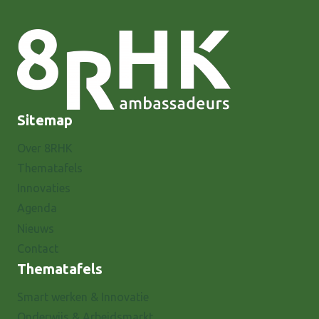
Sitemap
Over 8RHK
Thematafels
Innovaties
Agenda
Nieuws
Contact
Thematafels
Smart werken & Innovatie
Onderwijs & Arbeidsmarkt