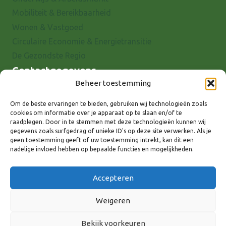
Mobiliteit & Bereikbaarheid
Wonen & Vastgoed
Circulaire Economie & Energietransitie
De Gezondste Regio
Contactgegevens
Beheer toestemming
Raadhuisstraat 25
7001 EX Doetinchem
Om de beste ervaringen te bieden, gebruiken wij technologieën zoals
cookies om informatie over je apparaat op te slaan en/of te
E-mail: info@8rhk.nl
raadplegen. Door in te stemmen met deze technologieën kunnen wij
Telefoonnummers
gegevens zoals surfgedrag of unieke ID's op deze site verwerken. Als je
geen toestemming geeft of uw toestemming intrekt, kan dit een
Privacyverklaring
nadelige invloed hebben op bepaalde functies en mogelijkheden.
Cookieverklaring
Disclaimer
Accepteren
Weigeren
Bekijk voorkeuren
Volg ons via: