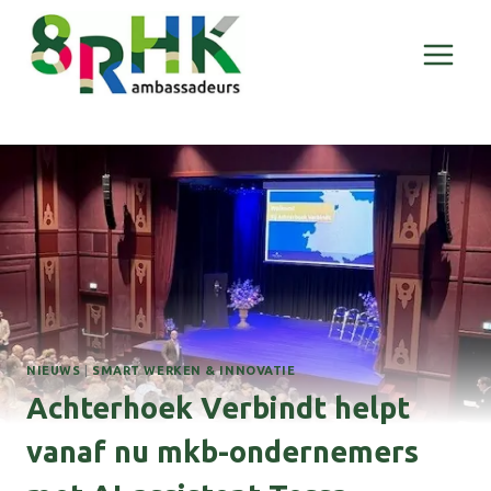
Doorgaan
naar
inhoud
NIEUWS
|
SMART WERKEN & INNOVATIE
Achterhoek Verbindt helpt
vanaf nu mkb-ondernemers