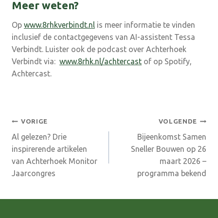
Meer weten?
Op
www.8rhkverbindt.nl
is meer informatie te vinden
inclusief de contactgegevens van AI-assistent Tessa
Verbindt. Luister ook de podcast over Achterhoek
Verbindt via:
www.8rhk.nl/achtercast
of op Spotify,
Achtercast.
Bericht
VORIGE
VOLGENDE
Al gelezen? Drie
Bijeenkomst Samen
navigatie
inspirerende artikelen
Sneller Bouwen op 26
van Achterhoek Monitor
maart 2026 –
Jaarcongres
programma bekend