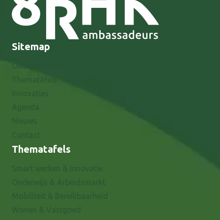
Sitemap
Over 8RHK
Thematafels
Innovaties
Agenda
Nieuws
Contact
Thematafels
Smart werken & Innovatie
Onderwijs & Arbeidsmarkt
Mobiliteit & Bereikbaarheid
Wonen & Vastgoed