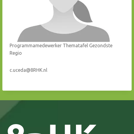
Programmamedewerker Thematafel Gezondste
Regio
c.uceda@8RHK.nl