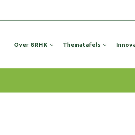
Over 8RHK
Thematafels
Innov