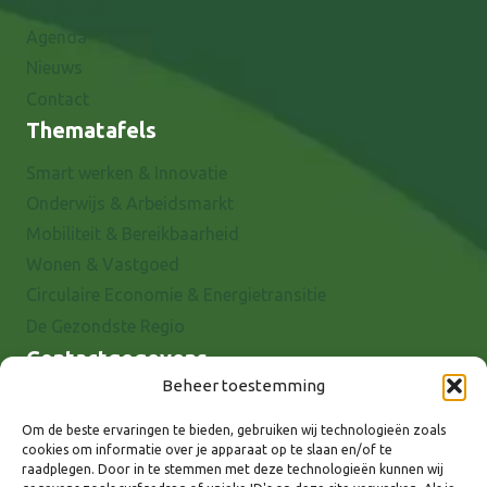
Innovaties
Agenda
Nieuws
Contact
Thematafels
Smart werken & Innovatie
Onderwijs & Arbeidsmarkt
Mobiliteit & Bereikbaarheid
Wonen & Vastgoed
Circulaire Economie & Energietransitie
De Gezondste Regio
Contactgegevens
Beheer toestemming
Raadhuisstraat 25
7001 EX Doetinchem
Om de beste ervaringen te bieden, gebruiken wij technologieën zoals
cookies om informatie over je apparaat op te slaan en/of te
E-mail: info@8rhk.nl
raadplegen. Door in te stemmen met deze technologieën kunnen wij