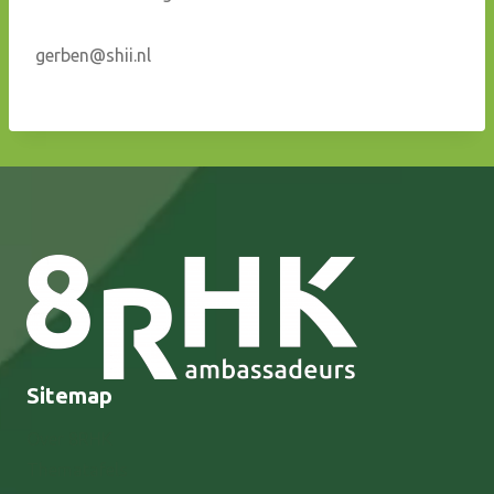
gerben@shii.nl
Sitemap
Over 8RHK
Thematafels