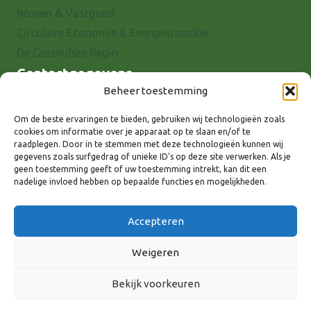
Wonen & Vastgoed
Circulaire Economie & Energietransitie
De Gezondste Regio
Contactgegevens
Beheer toestemming
Raadhuisstraat 25
7001 EX Doetinchem
Om de beste ervaringen te bieden, gebruiken wij technologieën zoals
cookies om informatie over je apparaat op te slaan en/of te
E-mail: info@8rhk.nl
raadplegen. Door in te stemmen met deze technologieën kunnen wij
Telefoonnummers
gegevens zoals surfgedrag of unieke ID's op deze site verwerken. Als je
geen toestemming geeft of uw toestemming intrekt, kan dit een
Privacyverklaring
nadelige invloed hebben op bepaalde functies en mogelijkheden.
Cookieverklaring
Disclaimer
Accepteren
Weigeren
Bekijk voorkeuren
Volg ons via: