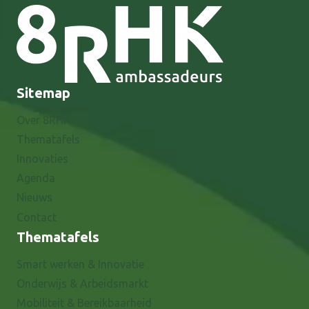
Sitemap
Over 8RHK
Thematafels
Innovaties
Agenda
Nieuws
Contact
Thematafels
Smart werken & Innovatie
Onderwijs & Arbeidsmarkt
Mobiliteit & Bereikbaarheid