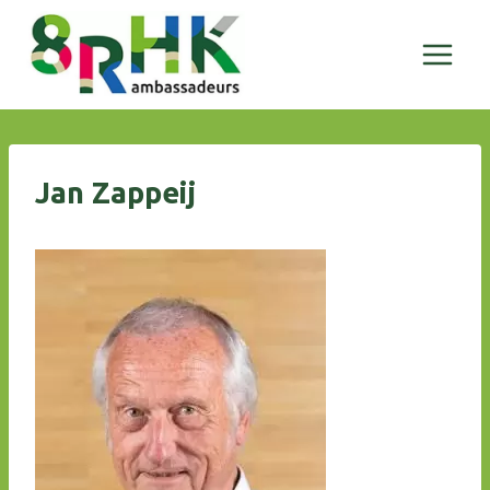
Doorgaan
naar
inhoud
Jan Zappeij