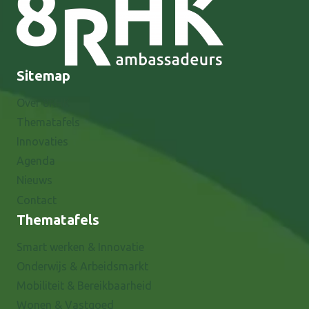
Sitemap
Over 8RHK
Thematafels
Innovaties
Agenda
Nieuws
Contact
Thematafels
Smart werken & Innovatie
Onderwijs & Arbeidsmarkt
Mobiliteit & Bereikbaarheid
Wonen & Vastgoed