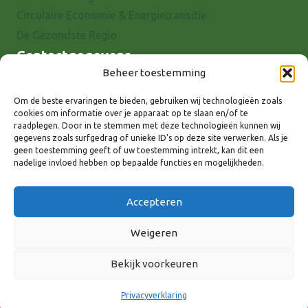
Circulaire Economie & Energietransitie
De Gezondste Regio
Contactgegevens
Beheer toestemming
Raadhuisstraat 25
7001 EX Doetinchem
Om de beste ervaringen te bieden, gebruiken wij technologieën zoals
cookies om informatie over je apparaat op te slaan en/of te
E-mail: info@8rhk.nl
raadplegen. Door in te stemmen met deze technologieën kunnen wij
Telefoonnummers
gegevens zoals surfgedrag of unieke ID's op deze site verwerken. Als je
geen toestemming geeft of uw toestemming intrekt, kan dit een
Privacyverklaring
nadelige invloed hebben op bepaalde functies en mogelijkheden.
Cookieverklaring
Disclaimer
Accepteren
Weigeren
Bekijk voorkeuren
Volg ons via:
Privacyverklaring