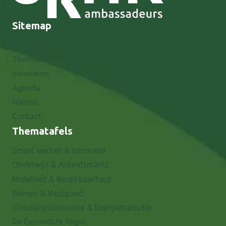
Sitemap
Over 8RHK
Thematafels
Innovaties
Agenda
Nieuws
Contact
Thematafels
Smart werken & Innovatie
Onderwijs & Arbeidsmarkt
Mobiliteit & Bereikbaarheid
Wonen & Vastgoed
Circulaire Economie & Energietransitie
De Gezondste Regio