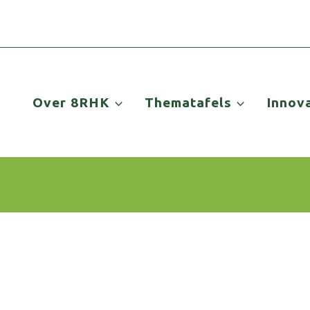
Over 8RHK
Thematafels
Innov