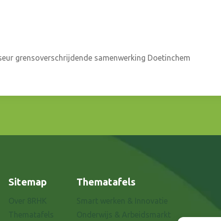
viseur grensoverschrijdende samenwerking Doetinchem
Sitemap
Thematafels
Over 8RHK
Smart werken & Innovatie
Thematafels
Onderwijs & Arbeidsmarkt