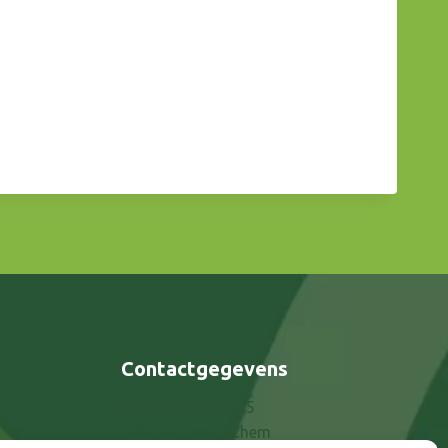
Contactgegevens
Raadhuisstraat 25
7001 EX Doetinchem