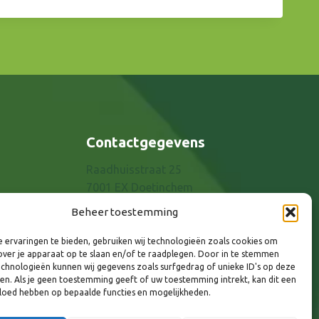
Contactgegevens
Raadhuisstraat 25
7001 EX Doetinchem
E-mail: info@8rhk.nl
Beheer toestemming
Telefoonnummers
 ervaringen te bieden, gebruiken wij technologieën zoals cookies om
Privacyverklaring
over je apparaat op te slaan en/of te raadplegen. Door in te stemmen
Cookieverklaring
chnologieën kunnen wij gegevens zoals surfgedrag of unieke ID's op deze
ken. Als je geen toestemming geeft of uw toestemming intrekt, kan dit een
Disclaimer
vloed hebben op bepaalde functies en mogelijkheden.