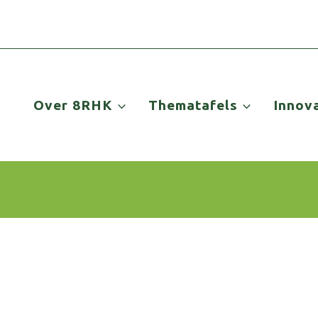
Over 8RHK
Thematafels
Innov