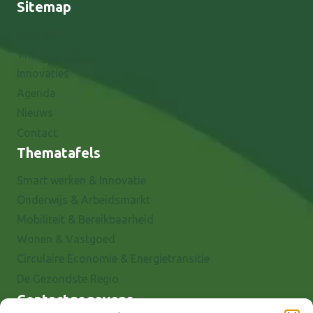
Sitemap
Over 8RHK
Thematafels
Innovaties
Agenda
Nieuws
Contact
Thematafels
Smart werken & Innovatie
Onderwijs & Arbeidsmarkt
Mobiliteit & Bereikbaarheid
Wonen & Vastgoed
Circulaire Economie & Energietransitie
De Gezondste Regio
Contactgegevens