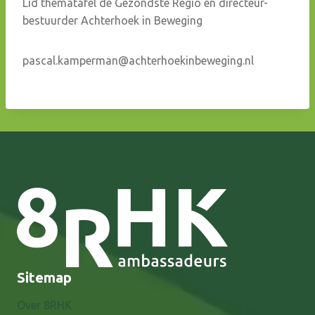
Lid thematafel de Gezondste Regio en directeur-
bestuurder Achterhoek in Beweging
pascal.kamperman@achterhoekinbeweging.nl
Sitemap
Over 8RHK