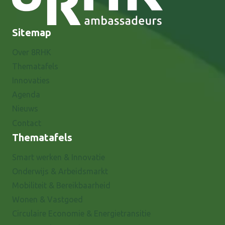
Sitemap
Over 8RHK
Thematafels
Innovaties
Agenda
Nieuws
Contact
Thematafels
Smart werken & Innovatie
Onderwijs & Arbeidsmarkt
Mobiliteit & Bereikbaarheid
Wonen & Vastgoed
Circulaire Economie & Energietransitie