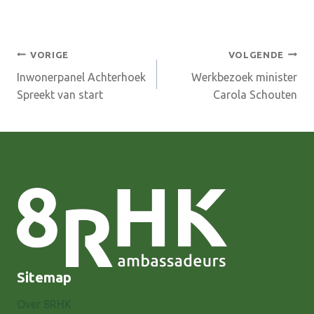
Bericht
VORIGE
VOLGENDE
Inwonerpanel Achterhoek
Werkbezoek minister
navigatie
Spreekt van start
Carola Schouten
Sitemap
Over 8RHK