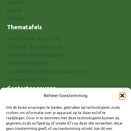
Agenda
Nieuws
Contact
Thematafels
Smart werken & Innovatie
Onderwijs & Arbeidsmarkt
Mobiliteit & Bereikbaarheid
Wonen & Vastgoed
Circulaire Economie & Energietransitie
De Gezondste Regio
Contactgegevens
Beheer toestemming
Raadhuisstraat 25
7001 EX Doetinchem
Om de beste ervaringen te bieden, gebruiken wij technologieën zoals
cookies om informatie over je apparaat op te slaan en/of te
E-mail: info@8rhk.nl
raadplegen. Door in te stemmen met deze technologieën kunnen wij
Telefoonnummers
gegevens zoals surfgedrag of unieke ID's op deze site verwerken. Als je
geen toestemming geeft of uw toestemming intrekt, kan dit een