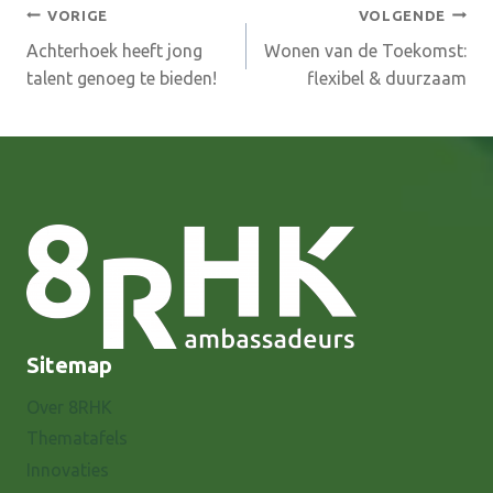
Bericht
VORIGE
VOLGENDE
Achterhoek heeft jong
Wonen van de Toekomst:
navigatie
talent genoeg te bieden!
flexibel & duurzaam
Sitemap
Over 8RHK
Thematafels
Innovaties