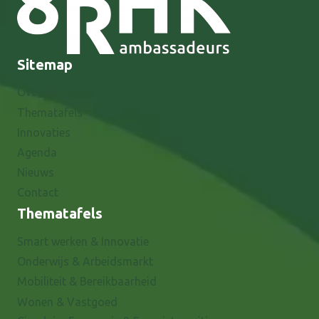
Sitemap
Over 8RHK
Thematafels
Innovaties
Agenda
Nieuws
Contact
Thematafels
Smart werken & Innovatie
Onderwijs & Arbeidsmarkt
Mobiliteit & Bereikbaarheid
Wonen & Vastgoed