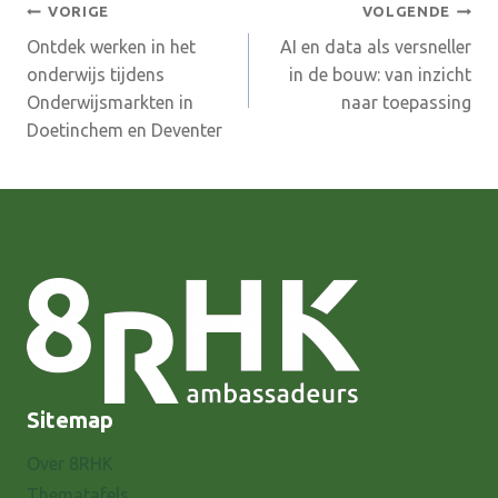
Bericht
VORIGE
VOLGENDE
Ontdek werken in het
AI en data als versneller
navigatie
onderwijs tijdens
in de bouw: van inzicht
Onderwijsmarkten in
naar toepassing
Doetinchem en Deventer
Sitemap
Over 8RHK
Thematafels