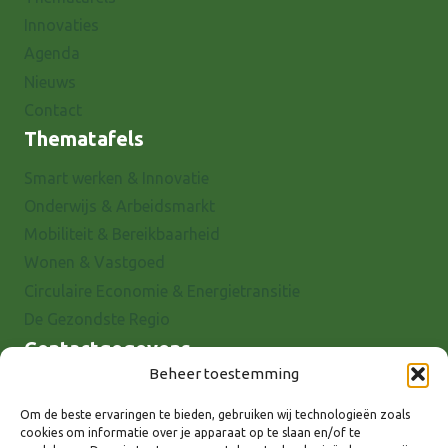
Innovaties
Agenda
Nieuws
Contact
Thematafels
Smart werken & Innovatie
Onderwijs & Arbeidsmarkt
Mobiliteit & Bereikbaarheid
Wonen & Vastgoed
Circulaire Economie & Energietransitie
De Gezondste Regio
Contactgegevens
Beheer toestemming
Raadhuisstraat 25
7001 EX Doetinchem
Om de beste ervaringen te bieden, gebruiken wij technologieën zoals
cookies om informatie over je apparaat op te slaan en/of te
E-mail: info@8rhk.nl