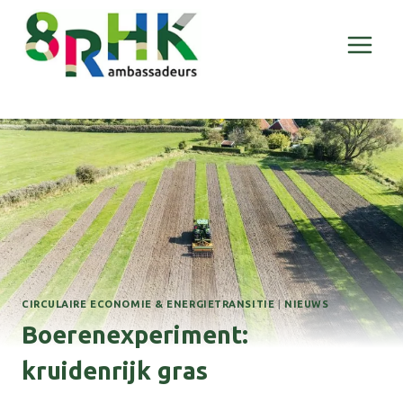
Doorgaan
naar
inhoud
CIRCULAIRE ECONOMIE & ENERGIETRANSITIE
|
NIEUWS
Boerenexperiment:
kruidenrijk gras