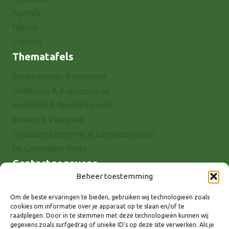
Agenda
Nieuws
Contact
Thematafels
Smart werken & Innovatie
Onderwijs & Arbeidsmarkt
Mobiliteit & Bereikbaarheid
Wonen & Vastgoed
Circulaire Economie & Energietransitie
De Gezondste Regio
Contactgegevens
Beheer toestemming
Raadhuisstraat 25
7001 EX Doetinchem
Om de beste ervaringen te bieden, gebruiken wij technologieën zoals
cookies om informatie over je apparaat op te slaan en/of te
E-mail: info@8rhk.nl
raadplegen. Door in te stemmen met deze technologieën kunnen wij
Telefoonnummers
gegevens zoals surfgedrag of unieke ID's op deze site verwerken. Als je