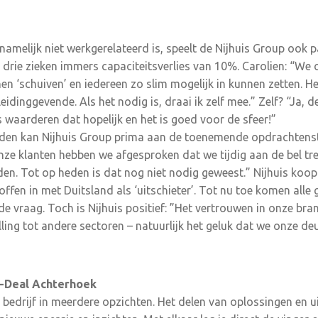
namelijk niet werkgerelateerd is, speelt de Nijhuis Group ook p
rie zieken immers capaciteitsverlies van 10%. Carolien: “We
 ‘schuiven’ en iedereen zo slim mogelijk in kunnen zetten. Het
leidinggevende. Als het nodig is, draai ik zelf mee.” Zelf? “Ja,
aarderen dat hopelijk en het is goed voor de sfeer!”
eden kan Nijhuis Group prima aan de toenemende opdrachten
 onze klanten hebben we afgesproken dat we tijdig aan de bel tr
jden. Tot op heden is dat nog niet nodig geweest.” Nijhuis koo
ffen in met Duitsland als ‘uitschieter’. Tot nu toe komen alle 
 de vraag. Toch is Nijhuis positief: ”Het vertrouwen in onze bran
lling tot andere sectoren – natuurlijk het geluk dat we onze de
-Deal Achterhoek
bedrijf in meerdere opzichten. Het delen van oplossingen en 