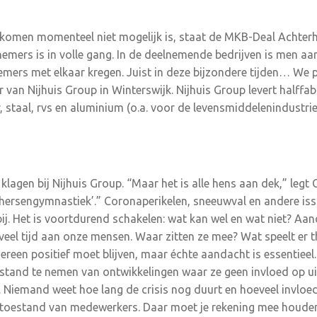
r komen momenteel niet mogelijk is, staat de MKB-Deal Achterho
nemers is in volle gang. In de deelnemende bedrijven is men aa
emers met elkaar kregen. Juist in deze bijzondere tijden… We p
van Nijhuis Group in Winterswijk. Nijhuis Group levert halffab
, staal, rvs en aluminium (o.a. voor de levensmiddelenindustri
klagen bij Nijhuis Group. “Maar het is alle hens aan dek,” legt C
 ‘hersengymnastiek’.” Coronaperikelen, sneeuwval en andere i
ij. Het is voortdurend schakelen: wat kan wel en wat niet? Aan
veel tijd aan onze mensen. Waar zitten ze mee? Wat speelt er t
ereen positief moet blijven, maar échte aandacht is essentieel
stand te nemen van ontwikkelingen waar ze geen invloed op ui
 Niemand weet hoe lang de crisis nog duurt en hoeveel invloed
stoestand van medewerkers. Daar moet je rekening mee houden