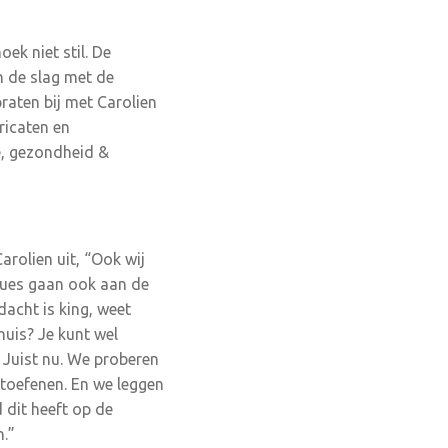
ek niet stil. De
n de slag met de
raten bij met Carolien
ricaten en
e, gezondheid &
arolien uit, “Ook wij
ssues gaan ook aan de
dacht is king, weet
huis? Je kunt wel
. Juist nu. We proberen
toefenen. En we leggen
 dit heeft op de
.”