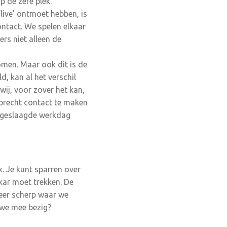
p de zere plek.
‘live’ ontmoet hebben, is
ntact. We spelen elkaar
ers niet alleen de
omen. Maar ook dit is de
d, kan al het verschil
ij, voor zover het kan,
 oprecht contact te maken
n geslaagde werkdag
. Je kunt sparren over
 kar moet trekken. De
eer scherp waar we
 we mee bezig?