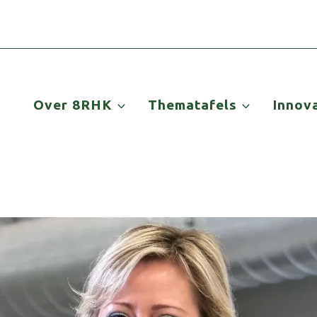
Over 8RHK
Thematafels
Innov