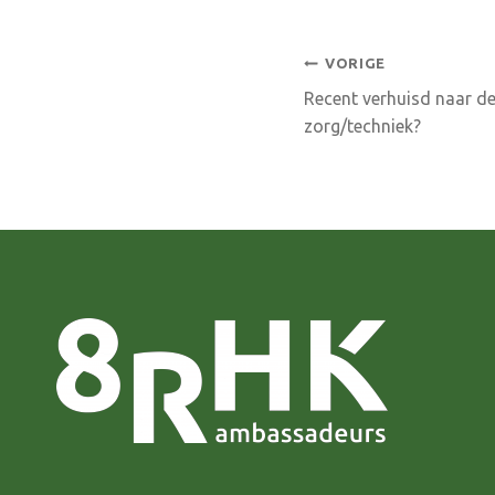
Bericht
VORIGE
Recent verhuisd naar d
navigatie
zorg/techniek?