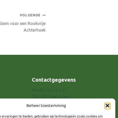
VOLGENDE
Stem voor een Rookvrije
Achterhoek
Contactgegevens
Raadhuisstraat 25
7001 EX Doetinchem
E-mail: info@8rhk.nl
Beheer toestemming
Telefoonnummers
 ervaringen te bieden, gebruiken wij technologieën zoals cookies om