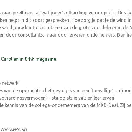
 vraag jezelf eens af wat jouw ‘volhardingsvermogen’ is. Dus h
ken helpt in dit soort gesprekken. Hoe zorg je dat je de wind i
e wind jouw kant opkomt. Een van de grote voordelen van de 
den door consultants, maar door ervaren ondernemers. Dan he
t Carolien in 8rhk magazine
e netwerk!
van de opdrachten het gevolg is van een ‘toevallige’ ontmoet
lhardingsvermogen’ – sta op als je valt en leer ervan!
kennis van de collega-ondernemers van de MKB-Deal. Zij begr
| NieuwBeeld