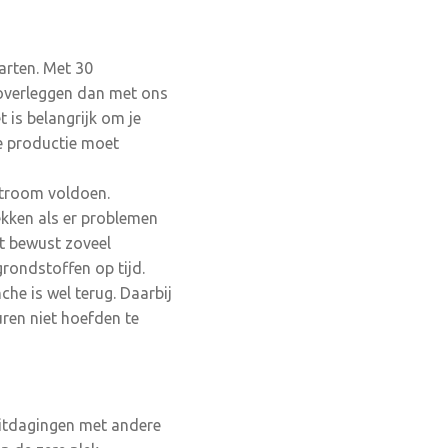
arten. Met 30
 overleggen dan met ons
 is belangrijk om je
 de productie moet
stroom voldoen.
ekken als er problemen
pt bewust zoveel
grondstoffen op tijd.
che is wel terug. Daarbij
uren niet hoefden te
uitdagingen met andere