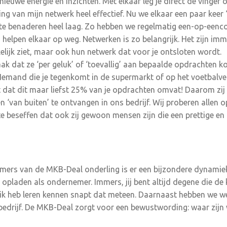
euwe energie en inzichten. Met elkaar leg je direct de vinger o
ng van mijn netwerk heel effectief. Nu we elkaar een paar keer 
e benaderen heel laag. Zo hebben we regelmatig een-op-eenco
n helpen elkaar op weg. Netwerken is zo belangrijk. Het zijn imm
lijk ziet, maar ook hun netwerk dat voor je ontsloten wordt.
 dat ze ‘per geluk’ of ‘toevallig’ aan bepaalde opdrachten k
 Iemand die je tegenkomt in de supermarkt of op het voetbalvel
 dat dit maar liefst 25% van je opdrachten omvat! Daarom zij w
n ‘van buiten’ te ontvangen in ons bedrijf. Wij proberen allen
te beseffen dat ook zij gewoon mensen zijn die een prettige e
ers van de MKB-Deal onderling is er een bijzondere dynamiek
r opladen als ondernemer. Immers, jij bent altijd degene die de
ik heb leren kennen snapt dat meteen. Daarnaast hebben we w
bedrijf. De MKB-Deal zorgt voor een bewustwording: waar zijn