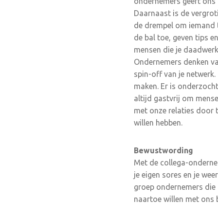
ondernemers geeft ons ni
Daarnaast is de vergroti
de drempel om iemand t
de bal toe, geven tips e
mensen die je daadwerke
Ondernemers denken vaak
spin-off van je netwerk.
maken. Er is onderzocht
altijd gastvrij om mense
met onze relaties door 
willen hebben.
Bewustwording
Met de collega-ondernem
je eigen sores en je wee
groep ondernemers die 
naartoe willen met ons 