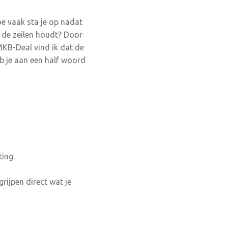
oe vaak sta je op nadat
n de zeilen houdt? Door
MKB-Deal vind ik dat de
b je aan een half woord
ing.
ijpen direct wat je