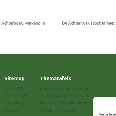
e Achterhoek, werkend in
De Achterhoek stopt ermee! 
Sitemap
Thematafels
Over 8RHK
Smart werken & Innovatie
Thematafels
Onderwijs & Arbeidsmarkt
Innovaties
Mobiliteit & Bereikbaarheid
Agenda
Wonen & Vastgoed
Om de beste