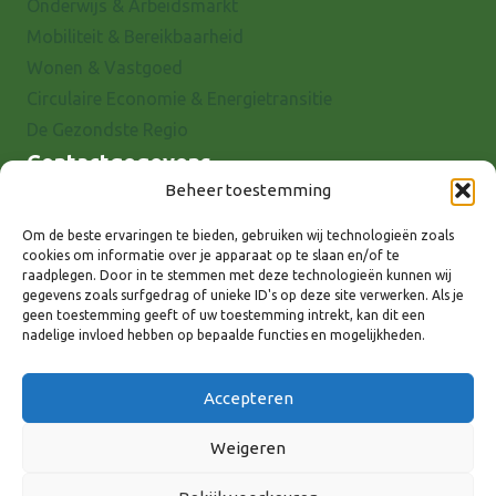
Onderwijs & Arbeidsmarkt
Mobiliteit & Bereikbaarheid
Wonen & Vastgoed
Circulaire Economie & Energietransitie
De Gezondste Regio
Contactgegevens
Beheer toestemming
Raadhuisstraat 25
7001 EX Doetinchem
Om de beste ervaringen te bieden, gebruiken wij technologieën zoals
cookies om informatie over je apparaat op te slaan en/of te
E-mail: info@8rhk.nl
raadplegen. Door in te stemmen met deze technologieën kunnen wij
Telefoonnummers
gegevens zoals surfgedrag of unieke ID's op deze site verwerken. Als je
geen toestemming geeft of uw toestemming intrekt, kan dit een
Privacyverklaring
nadelige invloed hebben op bepaalde functies en mogelijkheden.
Cookieverklaring
Disclaimer
Accepteren
Weigeren