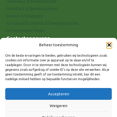
Onderwijs & Arbeidsmarkt
Mobiliteit & Bereikbaarheid
Wonen & Vastgoed
Circulaire Economie & Energietransitie
De Gezondste Regio
Contactgegevens
Beheer toestemming
Raadhuisstraat 25
7001 EX Doetinchem
Om de beste ervaringen te bieden, gebruiken wij technologieën zoals
cookies om informatie over je apparaat op te slaan en/of te
E-mail: info@8rhk.nl
raadplegen. Door in te stemmen met deze technologieën kunnen wij
Telefoonnummers
gegevens zoals surfgedrag of unieke ID's op deze site verwerken. Als je
geen toestemming geeft of uw toestemming intrekt, kan dit een
Privacyverklaring
nadelige invloed hebben op bepaalde functies en mogelijkheden.
Cookieverklaring
Disclaimer
Accepteren
Weigeren