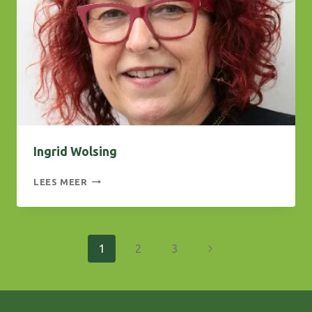
Ingrid Wolsing
INGRID
LEES MEER
WOLSING
Paginanavigatie
Volgende
1
2
3
pagina