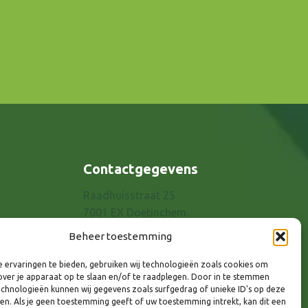
Contactgegevens
Raadhuisstraat 25
7001 EX Doetinchem
E-mail: info@8rhk.nl
Beheer toestemming
Telefoonnummers
 ervaringen te bieden, gebruiken wij technologieën zoals cookies om
Privacyverklaring
over je apparaat op te slaan en/of te raadplegen. Door in te stemmen
Cookieverklaring
chnologieën kunnen wij gegevens zoals surfgedrag of unieke ID's op deze
ken. Als je geen toestemming geeft of uw toestemming intrekt, kan dit een