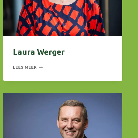
Laura Werger
LAURA
LEES MEER
WERGER