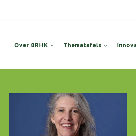
Over 8RHK
Thematafels
Innov