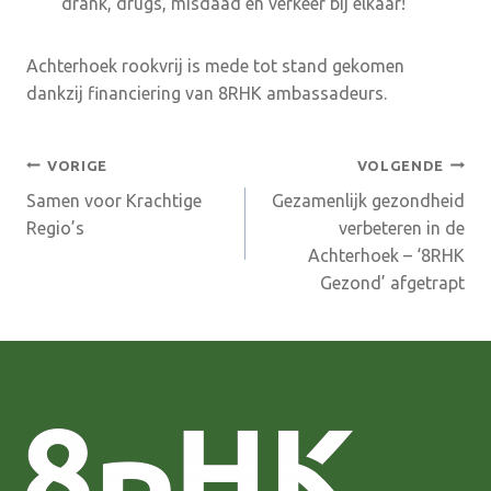
drank, drugs, misdaad en verkeer bij elkaar!
Achterhoek rookvrij is mede tot stand gekomen
dankzij financiering van 8RHK ambassadeurs.
Bericht
VORIGE
VOLGENDE
Samen voor Krachtige
Gezamenlijk gezondheid
navigatie
Regio’s
verbeteren in de
Achterhoek – ‘8RHK
Gezond’ afgetrapt