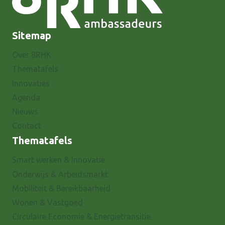
Sitemap
Over 8RHK
Thematafels
Innovaties
Agenda
Nieuws
Contact
Thematafels
Smart werken & Innovatie
Onderwijs & Arbeidsmarkt
Mobiliteit & Bereikbaarheid
Wonen & Vastgoed
Circulaire Economie & Energietransitie