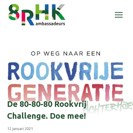
Doorgaan
naar
inhoud
De 80-80-80 Rookvrij
Challenge. Doe mee!
12 januari 2021