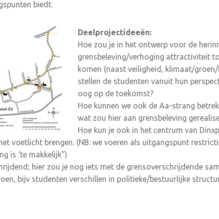
gspunten biedt.
Deelprojectideeën:
Hoe zou je in het ontwerp voor de herin
grensbeleving/verhoging attractiviteit t
komen (naast veiligheid, klimaat/groen/b
stellen de studenten vanuit hun perspec
oog op de toekomst?
Hoe kunnen we ook de Aa-strang betrekk
wat zou hier aan grensbeleving gereali
Hoe kun je ook in het centrum van Dinxp
et voetlicht brengen. (NB: we voeren als uitgangspunt restrict
g is ‘te makkelijk”)
hrijdend; hier zou je nog iets met de grensoverschrijdende s
, bijv studenten verschillen in politieke/bestuurlijke structu