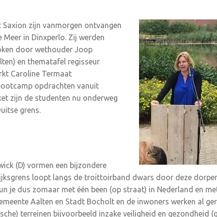
t Saxion zijn vanmorgen ontvangen
 Meer in Dinxperlo. Zij werden
oken door wethouder Joop
ten) en thematafel regisseur
kt Caroline Termaat
bootcamp opdrachten vanuit
ket zijn de studenten nu onderweg
uitse grens.
wick (D) vormen een bijzondere
 rijksgrens loopt langs de troittoirband dwars door deze dorpe
n je dus zomaar met één been (op straat) in Nederland en met
gemeente Aalten en Stadt Bocholt en de inwoners werken al geru
ische) terreinen bijvoorbeeld inzake veiligheid en gezondheid (