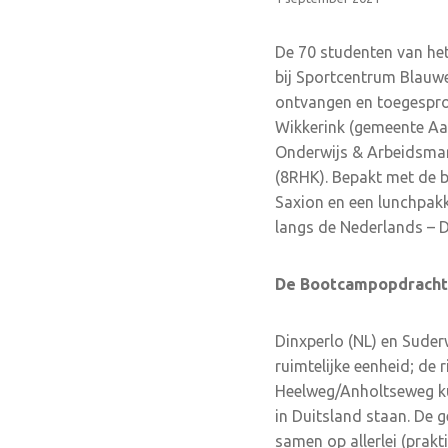
De 70 studenten van he
bij Sportcentrum Blauwe
ontvangen en toegespr
Wikkerink (gemeente Aal
Onderwijs & Arbeidsmar
(8RHK). Bepakt met de 
Saxion en een lunchpak
langs de Nederlands – D
De Bootcampopdracht
Dinxperlo (NL) en Suder
ruimtelijke eenheid; de
Heelweg/Anholtseweg ku
in Duitsland staan. De 
samen op allerlei (prakt