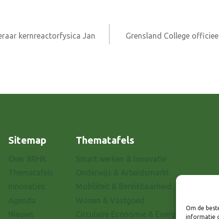
raar kernreactorfysica Jan
Grensland College officie
Sitemap
Thematafels
Over 8RHK
Smart werken & Innovatie
Thematafels
Onderwijs & Arbeidsmarkt
Innovaties
Mobiliteit & Bereikbaarheid
Agenda
Wonen & Vastgoed
Om de beste
Nieuws
Circulaire Economie & Energietransitie
informatie 