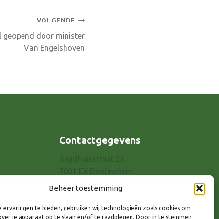
VOLGENDE
el geopend door minister
Van Engelshoven
Contactgegevens
Raadhuisstraat 25
7001 EX Doetinchem
E-mail: info@8rhk.nl
Beheer toestemming
Telefoonnummers
 ervaringen te bieden, gebruiken wij technologieën zoals cookies om
Privacyverklaring
over je apparaat op te slaan en/of te raadplegen. Door in te stemmen