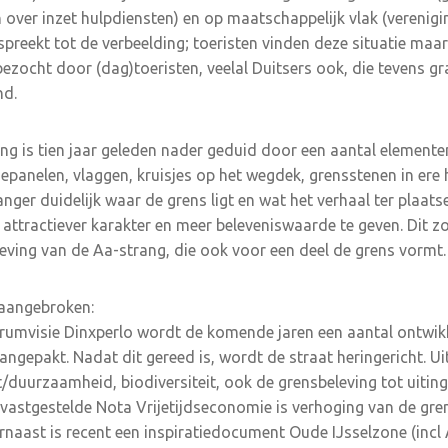
 over inzet hulpdiensten) en op maatschappelijk vlak (verenigin
preekt tot de verbeelding; toeristen vinden deze situatie maar
ezocht door (dag)toeristen, veelal Duitsers ook, die tevens gr
nd.
ng is tien jaar geleden nader geduid door een aantal elementen
epanelen, vlaggen, kruisjes op het wegdek, grensstenen in ere 
ger duidelijk waar de grens ligt en wat het verhaal ter plaats
 attractiever karakter en meer beleveniswaarde te geven. Dit
eving van de Aa-strang, die ook voor een deel de grens vormt.
aangebroken:
trumvisie Dinxperlo wordt de komende jaren een aantal ontwik
gepakt. Nadat dit gereed is, wordt de straat heringericht. Uit
t/duurzaamheid, biodiversiteit, ook de grensbeleving tot uitin
 vastgestelde Nota Vrijetijdseconomie is verhoging van de gren
aast is recent een inspiratiedocument Oude IJsselzone (incl 