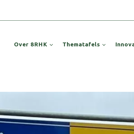
Over 8RHK
Thematafels
Innov