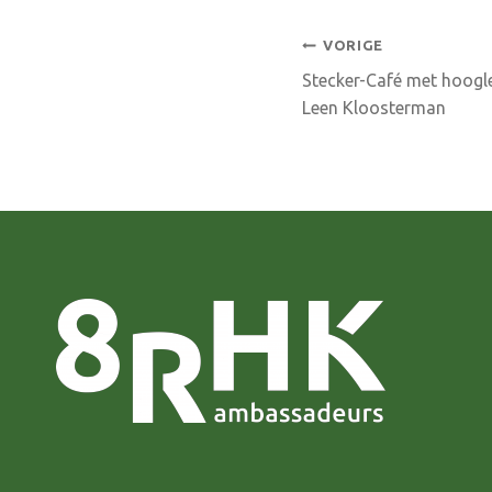
Bericht
VORIGE
Stecker-Café met hoogle
navigatie
Leen Kloosterman