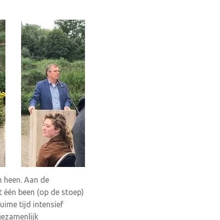
n heen. Aan de
 één been (op de stoep)
ime tijd intensief
gezamenlijk