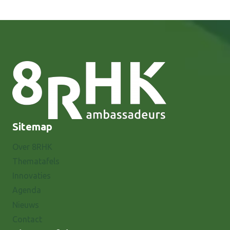
Sitemap
Over 8RHK
Thematafels
Innovaties
Agenda
Nieuws
Contact