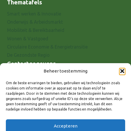
Thematafels
Smart werken & Innovatie
Onderwijs & Arbeidsmarkt
Mobiliteit & Bereikbaarheid
Wonen & Vastgoed
Circulaire Economie & Energietransitie
De Gezondste Regio
Contactgegevens
Beheer toestemming
Raadhuisstraat 25
7001 EX Doetinchem
Om de beste ervaringen te bieden, gebruiken wij technologieën zoals
cookies om informatie over je apparaat op te slaan en/of te
E-mail: info@8rhk.nl
raadplegen. Door in te stemmen met deze technologieën kunnen wij
Telefoonnummers
gegevens zoals surfgedrag of unieke ID's op deze site verwerken. Als je
geen toestemming geeft of uw toestemming intrekt, kan dit een
Privacyverklaring
nadelige invloed hebben op bepaalde functies en mogelijkheden.
Cookieverklaring
Disclaimer
Accepteren