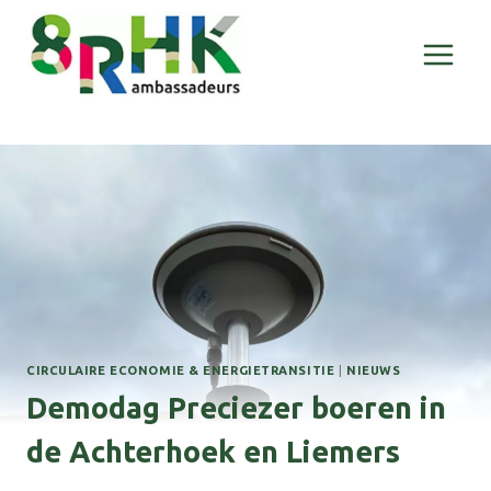
Doorgaan
naar
inhoud
CIRCULAIRE ECONOMIE & ENERGIETRANSITIE
|
NIEUWS
Demodag Preciezer boeren in
de Achterhoek en Liemers