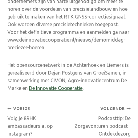
ondernemers zijn van harte uitgenodigd om meer te
horen over de voordelen van precisielandbouw en hoe
gebruik te maken van het RTK GNSS-correctiesignaal.
Ook worden diverse precisietechnieken toegepast.
Voor het definitieve programma en aanmelden ga naar
www.deinnovatiecooperatie.nl/nieuws/demomiddag-
preciezer-boeren.
Het opensourcenetwerk in de Achterhoek en Liemers is
gerealiseerd door Dejan Postgens van GroeiSamen, in
samenwerking met CIVON, Agro-innovatiecentrum De
Marke en
De Innovatie Coöperatie
.
Bericht
VORIGE
VOLGENDE
Volg je 8RHK
Podcasttip: De
navigatie
ambassadeurs al op
Zorgavonturen podcast |
Instagram?
Ontdekdezorg