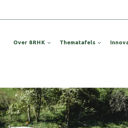
Over 8RHK
Thematafels
Innov