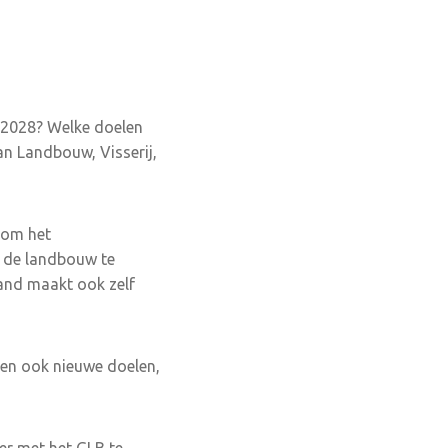
 2028? Welke doelen
van Landbouw, Visserij,
t om het
n de landbouw te
and maakt ook zelf
men ook nieuwe doelen,
er met het GLB te