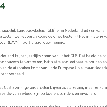
34
appelijk Landbouwbeleid (GLB) er in Nederland uitzien vanaf
hoe zetten we het beschikbare geld het beste in? Het ministerie 
tuur (LVVN) hoort graag jouw mening.
derland krijgen jaarlijks steun vanuit het GLB. Dat beleid help
dbouwers te versterken, het platteland leefbaar te houden e
 van de afspraken komt vanuit de Europese Unie, maar Nederl
wordt verdeeld.
t GLB. Sommige onderdelen blijven zoals ze zijn, maar er ko
uzes die van invloed zijn op boeren, tuinders én inwoners.
erie iedereen op om mee te denken — ook als je nog niet eerd