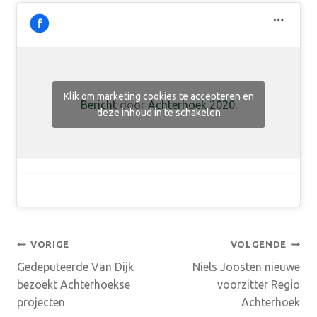
Klik om marketing cookies te accepteren en
Bericht
door
Achterhoek 2020
.
deze inhoud in te schakelen
Bericht
VORIGE
VOLGENDE
Gedeputeerde Van Dijk
Niels Joosten nieuwe
navigatie
bezoekt Achterhoekse
voorzitter Regio
projecten
Achterhoek