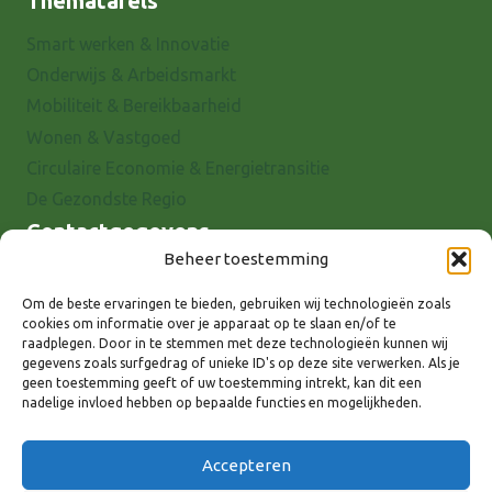
Thematafels
Smart werken & Innovatie
Onderwijs & Arbeidsmarkt
Mobiliteit & Bereikbaarheid
Wonen & Vastgoed
Circulaire Economie & Energietransitie
De Gezondste Regio
Contactgegevens
Beheer toestemming
Raadhuisstraat 25
7001 EX Doetinchem
Om de beste ervaringen te bieden, gebruiken wij technologieën zoals
cookies om informatie over je apparaat op te slaan en/of te
E-mail: info@8rhk.nl
raadplegen. Door in te stemmen met deze technologieën kunnen wij
Telefoonnummers
gegevens zoals surfgedrag of unieke ID's op deze site verwerken. Als je
geen toestemming geeft of uw toestemming intrekt, kan dit een
Privacyverklaring
nadelige invloed hebben op bepaalde functies en mogelijkheden.
Cookieverklaring
Disclaimer
Accepteren