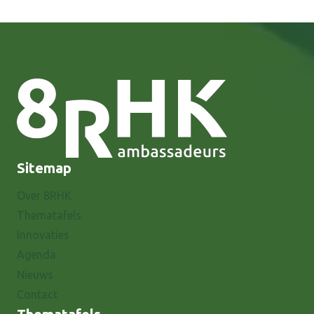
Sitemap
Over 8RHK
Thematafels
Innovaties
Agenda
Nieuws
Contact