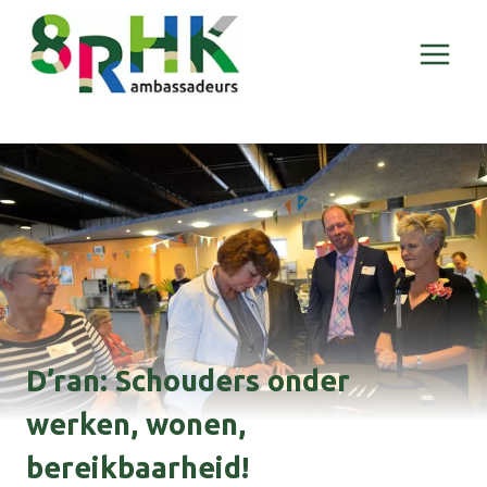
Doorgaan
naar
inhoud
D’ran: Schouders onder
werken, wonen,
bereikbaarheid!