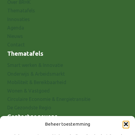
Over 8RHK
Thematafels
Innovaties
Agenda
Nieuws
Contact
Thematafels
Smart werken & Innovatie
Onderwijs & Arbeidsmarkt
Mobiliteit & Bereikbaarheid
Wonen & Vastgoed
Circulaire Economie & Energietransitie
De Gezondste Regio
Contactgegevens
Beheer toestemming
Raadhuisstraat 25