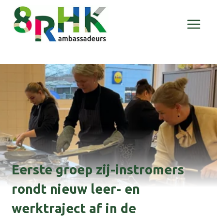
Doorgaan
naar
inhoud
Eerste groep zij-instromers
rondt nieuw leer- en
werktraject af in de