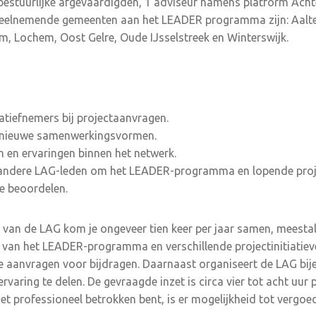
 bestuurlijke afgevaardigden, 1 adviseur namens platform Ach
elnemende gemeenten aan het LEADER programma zijn: Aalten
, Lochem, Oost Gelre, Oude IJsselstreek en Winterswijk.
iatiefnemers bij projectaanvragen.
r nieuwe samenwerkingsvormen.
n en ervaringen binnen het netwerk.
ndere LAG-leden om het LEADER-programma en lopende proje
e beoordelen.
van de LAG kom je ongeveer tien keer per jaar samen, meestal
van het LEADER-programma en verschillende projectinitiatieve
we aanvragen voor bijdragen. Daarnaast organiseert de LAG bi
rvaring te delen. De gevraagde inzet is circa vier tot acht uur
niet professioneel betrokken bent, is er mogelijkheid tot vergoe