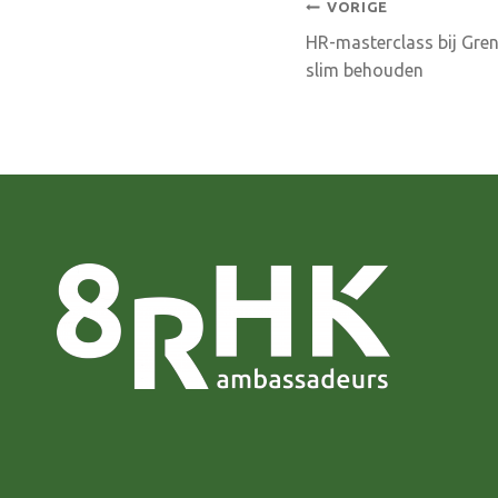
Bericht
VORIGE
HR-masterclass bij Gren
navigatie
slim behouden