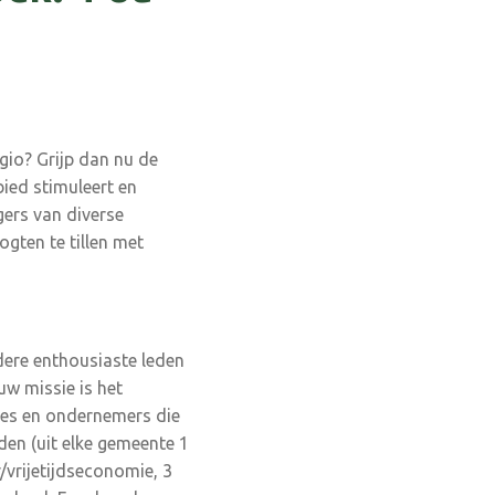
egio? Grijp dan nu de
ied stimuleert en
ers van diverse
gten te tillen met
dere enthousiaste leden
w missie is het
ies en ondernemers die
den (uit elke gemeente 1
vrijetijdseconomie, 3