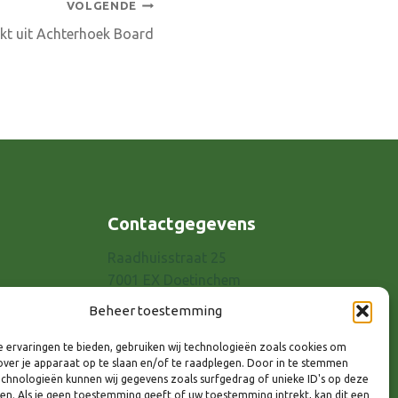
VOLGENDE
kt uit Achterhoek Board
Contactgegevens
Raadhuisstraat 25
7001 EX Doetinchem
E-mail: info@8rhk.nl
Beheer toestemming
Telefoonnummers
 ervaringen te bieden, gebruiken wij technologieën zoals cookies om
Privacyverklaring
over je apparaat op te slaan en/of te raadplegen. Door in te stemmen
Cookieverklaring
chnologieën kunnen wij gegevens zoals surfgedrag of unieke ID's op deze
ken. Als je geen toestemming geeft of uw toestemming intrekt, kan dit een