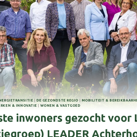
NERGIETRANSITIE
|
DE GEZONDSTE REGIO
|
MOBILITEIT & BEREIKBAARH
RKEN & INNOVATIE
|
WONEN & VASTGOED
ste inwoners gezocht voor
ctiegroep) LEADER Achterho