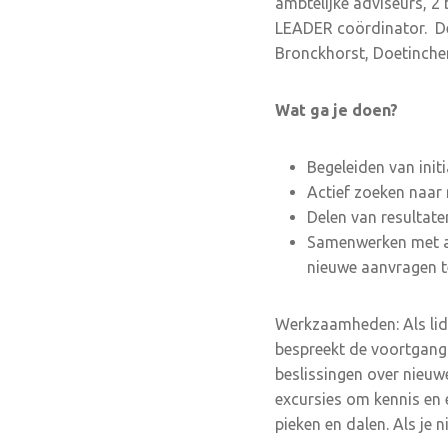
ambtelijke adviseurs, 2
LEADER coördinator. De
Bronckhorst, Doetinchem
Wat ga je doen?
Begeleiden van init
Actief zoeken naa
Delen van resultate
Samenwerken met a
nieuwe aanvragen t
Werkzaamheden: Als lid 
bespreekt de voortgang 
beslissingen over nieu
excursies om kennis en e
pieken en dalen. Als je 