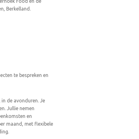
terhoek Food en de
, Berkelland.
cten te bespreken en
 in de avonduren. Je
n. Jullie nemen
jeenkomsten en
 per maand, met flexibele
ding.