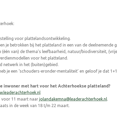
terhoek:
stelling voor plattelandsontwikkeling.
en je betrokken bij het platteland in een van de deelnemende 
 (één van) de thema’s leefbaarheid, natuur/biodiversiteit, (vri
verdienmodellen voor het platteland.
d netwerk in het (buiten)gebied.
k, heb je een ‘schouders-eronder-mentaliteit’ en geloof je dat 1+1
ste inwoner met hart voor het Achterhoekse platteland?
.leaderachterhoek.nl
V voor 11 maart naar
jolandakemna@leaderachterhoek.nl
.
aats in de week van 18 t/m 22 maart.