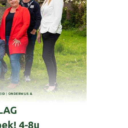
EID
|
ONDERWIJS &
 LAG
ek! 4-8u