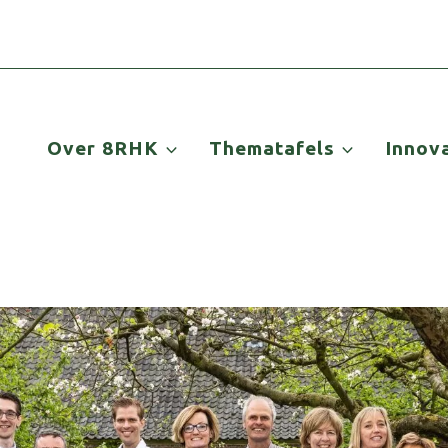
Over 8RHK
Thematafels
Innov