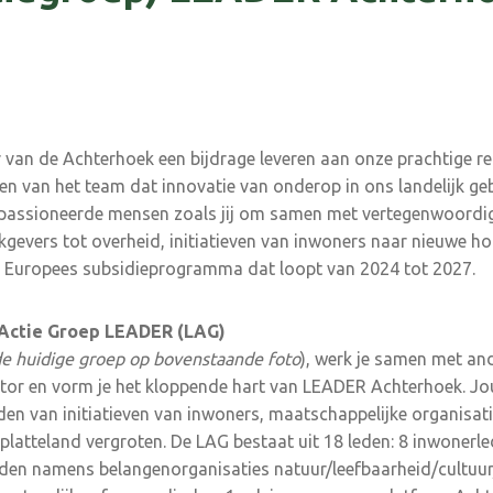
d
er van de Achterhoek een bijdrage leveren aan onze prachtige r
en van het team dat innovatie van onderop in ons landelijk geb
epassioneerde mensen zoals jij om samen met vertegenwoordig
gevers tot overheid, initiatieven van inwoners naar nieuwe hoo
 Europees subsidieprogramma dat loopt van 2024 tot 2027.
 Actie Groep LEADER (LAG)
de huidige groep op bovenstaande foto
), werk je samen met an
or en vorm je het kloppende hart van LEADER Achterhoek. Jou
en van initiatieven van inwoners, maatschappelijke organisat
platteland vergroten. De LAG bestaat uit 18 leden: 8 inwonerle
den namens belangenorganisaties natuur/leefbaarheid/cultuur/