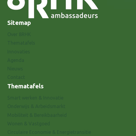
Sitemap
Over 8RHK
Thematafels
Innovaties
Agenda
Nieuws
Contact
Thematafels
Smart werken & Innovatie
Onderwijs & Arbeidsmarkt
Mobiliteit & Bereikbaarheid
Wonen & Vastgoed
Circulaire Economie & Energietransitie