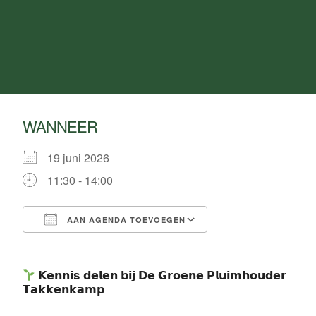
WANNEER
19 juni 2026
11:30 - 14:00
AAN AGENDA TOEVOEGEN
Download ICS
Google Calendar
𝗞𝗲𝗻𝗻𝗶𝘀 𝗱𝗲𝗹𝗲𝗻 𝗯𝗶𝗷 𝗗𝗲 𝗚𝗿𝗼𝗲𝗻𝗲 𝗣𝗹𝘂𝗶𝗺𝗵𝗼𝘂𝗱𝗲𝗿
𝗧𝗮𝗸𝗸𝗲𝗻𝗸𝗮𝗺𝗽