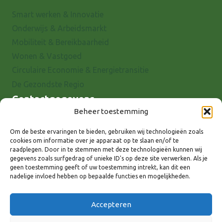
Smart werken & Innovatie
Onderwijs & Arbeidsmarkt
Mobiliteit & Bereikbaarheid
Wonen & Vastgoed
Circulaire Economie & Energietransitie
De Gezondste Regio
Contactgegevens
Beheer toestemming
Raadhuisstraat 25
7001 EX Doetinchem
Om de beste ervaringen te bieden, gebruiken wij technologieën zoals
cookies om informatie over je apparaat op te slaan en/of te
E-mail: info@8rhk.nl
raadplegen. Door in te stemmen met deze technologieën kunnen wij
Telefoonnummers
gegevens zoals surfgedrag of unieke ID's op deze site verwerken. Als je
geen toestemming geeft of uw toestemming intrekt, kan dit een
Privacyverklaring
nadelige invloed hebben op bepaalde functies en mogelijkheden.
Cookieverklaring
Disclaimer
Accepteren