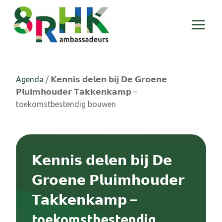
Doorgaan
naar
inhoud
Agenda
/ 𝗞𝗲𝗻𝗻𝗶𝘀 𝗱𝗲𝗹𝗲𝗻 𝗯𝗶𝗷 𝗗𝗲 𝗚𝗿𝗼𝗲𝗻𝗲
𝗣𝗹𝘂𝗶𝗺𝗵𝗼𝘂𝗱𝗲𝗿 𝗧𝗮𝗸𝗸𝗲𝗻𝗸𝗮𝗺𝗽 –
toekomstbestendig bouwen
𝗞𝗲𝗻𝗻𝗶𝘀 𝗱𝗲𝗹𝗲𝗻 𝗯𝗶𝗷 𝗗𝗲
𝗚𝗿𝗼𝗲𝗻𝗲 𝗣𝗹𝘂𝗶𝗺𝗵𝗼𝘂𝗱𝗲𝗿
𝗧𝗮𝗸𝗸𝗲𝗻𝗸𝗮𝗺𝗽 –
toekomstbestendig