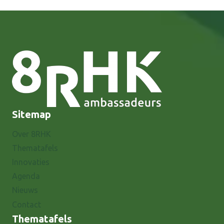
Sitemap
Over 8RHK
Thematafels
Innovaties
Agenda
Nieuws
Contact
Thematafels