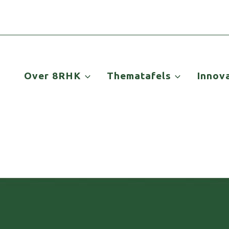
Over 8RHK
Thematafels
Innov