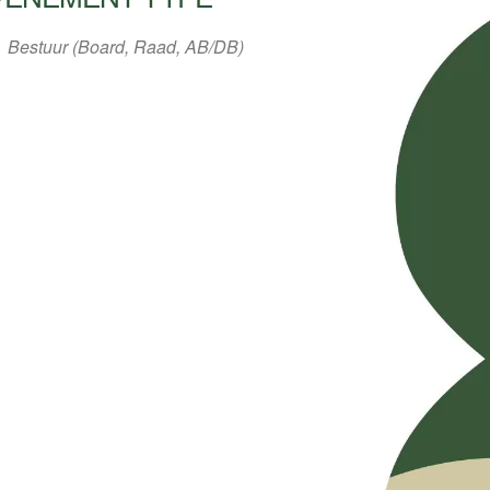
Bestuur (Board, Raad, AB/DB)
ar
iCalendar
Office 3