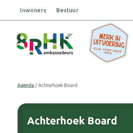
Doorgaan
Inwoners
Bestuur
naar
inhoud
Agenda
/ Achterhoek Board
Achterhoek Board