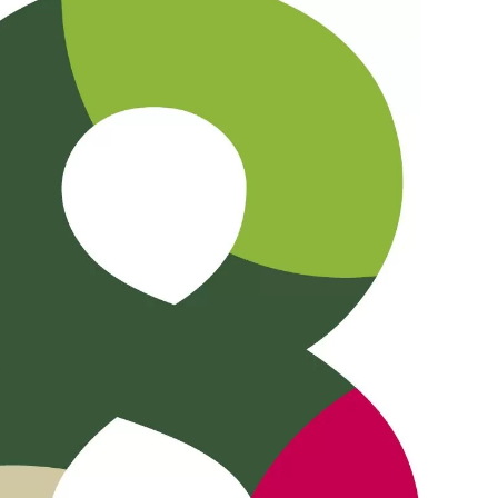
65
Outlook Live