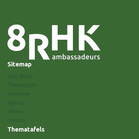
Sitemap
Over 8RHK
Thematafels
Innovaties
Agenda
Nieuws
Contact
Thematafels