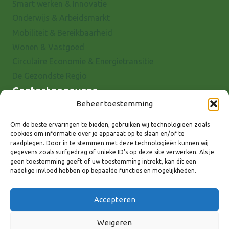
Smart werken & Innovatie
Onderwijs & Arbeidsmarkt
Mobiliteit & Bereikbaarheid
Wonen & Vastgoed
Circulaire Economie & Energietransitie
De Gezondste Regio
Contactgegevens
Beheer toestemming
Raadhuisstraat 25
7001 EX Doetinchem
Om de beste ervaringen te bieden, gebruiken wij technologieën zoals
cookies om informatie over je apparaat op te slaan en/of te
E-mail: info@8rhk.nl
raadplegen. Door in te stemmen met deze technologieën kunnen wij
Telefoonnummers
gegevens zoals surfgedrag of unieke ID's op deze site verwerken. Als je
geen toestemming geeft of uw toestemming intrekt, kan dit een
Privacyverklaring
nadelige invloed hebben op bepaalde functies en mogelijkheden.
Cookieverklaring
Disclaimer
Accepteren
Weigeren