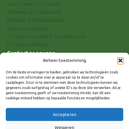
Smart werken & Innovatie
Onderwijs & Arbeidsmarkt
Mobiliteit & Bereikbaarheid
Wonen & Vastgoed
Circulaire Economie & Energietransitie
De Gezondste Regio
Contactgegevens
Beheer toestemming
Raadhuisstraat 25
7001 EX Doetinchem
Om de beste ervaringen te bieden, gebruiken wij technologieën zoals
cookies om informatie over je apparaat op te slaan en/of te
E-mail: info@8rhk.nl
raadplegen. Door in te stemmen met deze technologieën kunnen wij
Telefoonnummers
gegevens zoals surfgedrag of unieke ID's op deze site verwerken. Als je
geen toestemming geeft of uw toestemming intrekt, kan dit een
Privacyverklaring
nadelige invloed hebben op bepaalde functies en mogelijkheden.
Cookieverklaring
Disclaimer
Accepteren
Weigeren