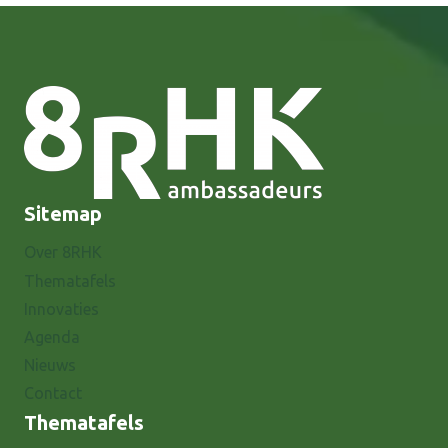
Sitemap
Over 8RHK
Thematafels
Innovaties
Agenda
Nieuws
Contact
Thematafels