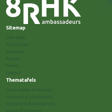
Sitemap
Over 8RHK
Thematafels
Innovaties
Agenda
Nieuws
Contact
Thematafels
Smart werken & Innovatie
Onderwijs & Arbeidsmarkt
Mobiliteit & Bereikbaarheid
Wonen & Vastgoed