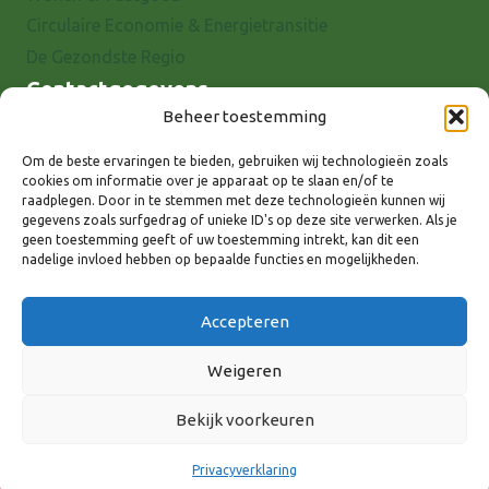
Circulaire Economie & Energietransitie
De Gezondste Regio
Contactgegevens
Beheer toestemming
Raadhuisstraat 25
7001 EX Doetinchem
Om de beste ervaringen te bieden, gebruiken wij technologieën zoals
cookies om informatie over je apparaat op te slaan en/of te
E-mail: info@8rhk.nl
raadplegen. Door in te stemmen met deze technologieën kunnen wij
Telefoonnummers
gegevens zoals surfgedrag of unieke ID's op deze site verwerken. Als je
geen toestemming geeft of uw toestemming intrekt, kan dit een
Privacyverklaring
nadelige invloed hebben op bepaalde functies en mogelijkheden.
Cookieverklaring
Disclaimer
Accepteren
Weigeren
Bekijk voorkeuren
Volg ons via:
Privacyverklaring