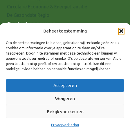
Circulaire Economie & Energietransitie
De Gezondste Regio
Contactgegevens
Beheer toestemming
Raadhuisstraat 25
7001 EX Doetinchem
Om de beste ervaringen te bieden, gebruiken wij technologieën zoals
cookies om informatie over je apparaat op te slaan en/of te
E-mail: info@8rhk.nl
raadplegen. Door in te stemmen met deze technologieën kunnen wij
Telefoonnummers
gegevens zoals surfgedrag of unieke ID's op deze site verwerken. Als je
geen toestemming geeft of uw toestemming intrekt, kan dit een
Privacyverklaring
nadelige invloed hebben op bepaalde functies en mogelijkheden.
Cookieverklaring
Disclaimer
Accepteren
Weigeren
Bekijk voorkeuren
Volg ons via:
Privacyverklaring