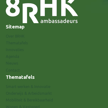
Sitemap
Over 8RHK
Thematafels
Innovaties
Agenda
Nieuws
Contact
Thematafels
Smart werken & Innovatie
Onderwijs & Arbeidsmarkt
Mobiliteit & Bereikbaarheid
Wonen & Vastgoed