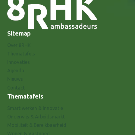
Sitemap
Over 8RHK
Thematafels
Innovaties
Agenda
Nieuws
Contact
Thematafels
Smart werken & Innovatie
Onderwijs & Arbeidsmarkt
Mobiliteit & Bereikbaarheid
Wonen & Vastgoed