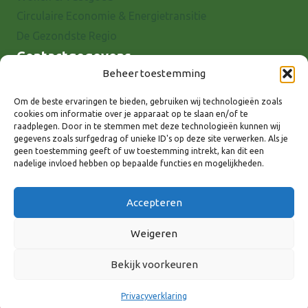
Circulaire Economie & Energietransitie
De Gezondste Regio
Contactgegevens
Beheer toestemming
Raadhuisstraat 25
7001 EX Doetinchem
Om de beste ervaringen te bieden, gebruiken wij technologieën zoals
cookies om informatie over je apparaat op te slaan en/of te
E-mail: info@8rhk.nl
raadplegen. Door in te stemmen met deze technologieën kunnen wij
Telefoonnummers
gegevens zoals surfgedrag of unieke ID's op deze site verwerken. Als je
geen toestemming geeft of uw toestemming intrekt, kan dit een
Privacyverklaring
nadelige invloed hebben op bepaalde functies en mogelijkheden.
Cookieverklaring
Disclaimer
Accepteren
Weigeren
Bekijk voorkeuren
Volg ons via:
Privacyverklaring