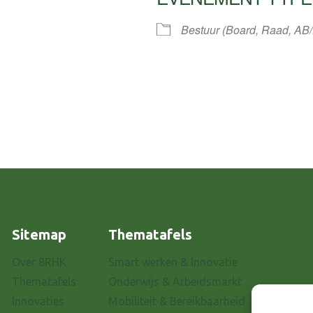
Bestuur (Board, Raad, AB
ar
iCalendar
Office 3
Sitemap
Thematafels
Over 8RHK
Smart werken & Innovatie
Thematafels
Onderwijs & Arbeidsmarkt
Innovaties
Mobiliteit & Bereikbaarheid