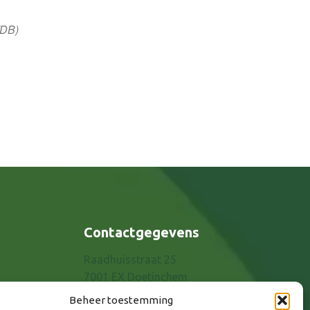
/DB)
65
Outlook Live
Contactgegevens
Raadhuisstraat 25
7001 EX Doetinchem
E-mail: info@8rhk.nl
Beheer toestemming