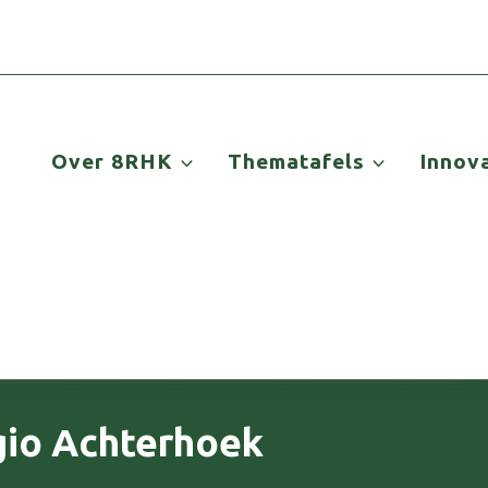
Over 8RHK
Thematafels
Innov
gio Achterhoek